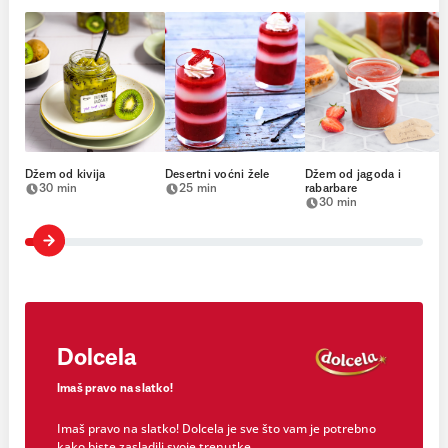
Džem od kivija
Desertni voćni žele
Džem od jagoda i
30 min
25 min
rabarbare
30 min
Dolcela
Imaš pravo na slatko!
Imaš pravo na slatko! Dolcela je sve što vam je potrebno
kako biste zasladili svoje trenutke.