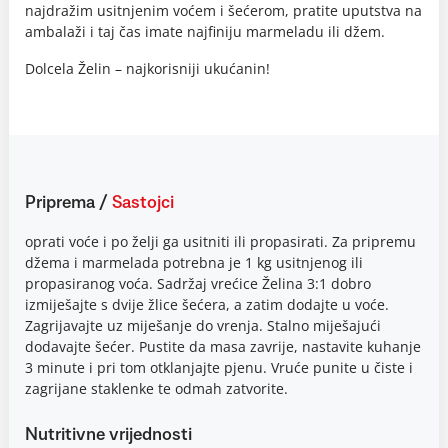
najdražim usitnjenim voćem i šećerom, pratite uputstva na
ambalaži i taj čas imate najfiniju marmeladu ili džem.
Dolcela Želin – najkorisniji ukućanin!
Priprema
/
Sastojci
oprati voće i po želji ga usitniti ili propasirati. Za pripremu
džema i marmelada potrebna je 1 kg usitnjenog ili
propasiranog voća. Sadržaj vrećice Želina 3:1 dobro
izmiješajte s dvije žlice šećera, a zatim dodajte u voće.
Zagrijavajte uz miješanje do vrenja. Stalno miješajući
dodavajte šećer. Pustite da masa zavrije, nastavite kuhanje
3 minute i pri tom otklanjajte pjenu. Vruće punite u čiste i
zagrijane staklenke te odmah zatvorite.
Nutritivne vrijednosti