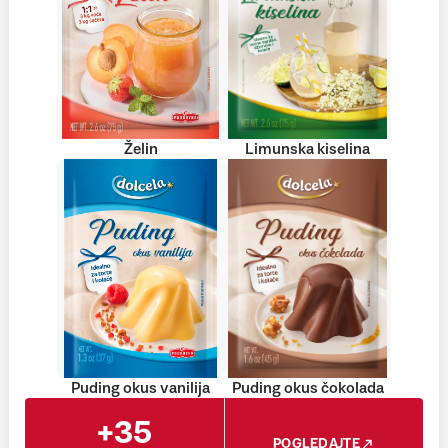
Želin
Limunska kiselina
Puding okus vanilija
Puding okus čokolada
+35
POGLEDAJTE