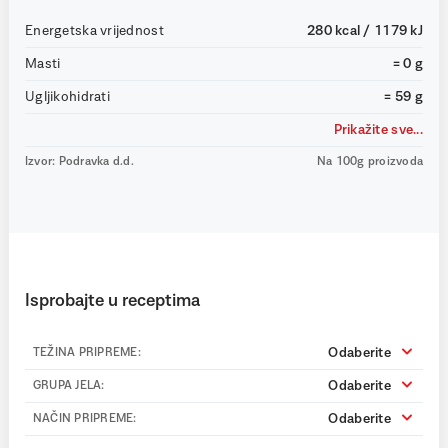
Energetska vrijednost
280 kcal / 1179 kJ
Masti
= 0 g
Ugljikohidrati
= 59 g
Prikažite sve...
Izvor: Podravka d.d.
Na 100g proizvoda
Isprobajte u receptima
Odaberite
TEŽINA PRIPREME:
Odaberite
GRUPA JELA:
Odaberite
NAČIN PRIPREME: