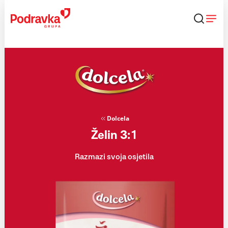
Skip
to
content
Dolcela
Želin 3:1
Razmazi svoja osjetila