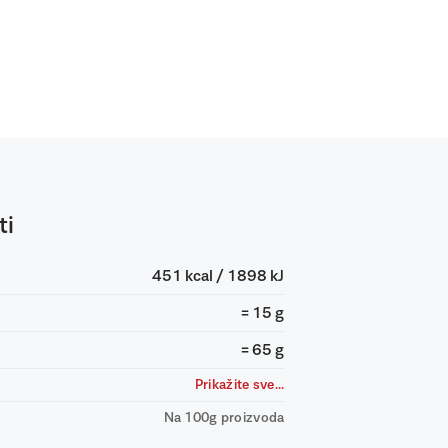
ti
451 kcal / 1898 kJ
= 15 g
= 65 g
Prikažite sve...
Na 100g proizvoda