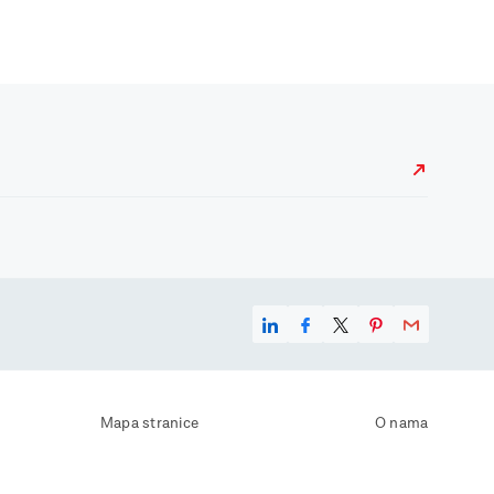
Mapa stranice
O nama
Uvjeti korištenja
Kontaktirajte nas
Zaštita osobnih podataka
Zaštita privatnosti
Izjava o pristupačnosti
Postavke kolačića