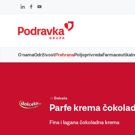
Skip
to
content
O nama
Održivost
Prehrana
Poljoprivreda
Farmaceutika
In
Dolcela
Parfe krema čokola
Fina i lagana čokoladna krema