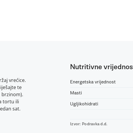
Nutritivne vrijednos
žaj vrećice.
Energetska vrijednost
ješajte te
Masti
m brzinom).
tortu ili
Ugljikohidrati
jedan sat.
Izvor: Podravka d.d.