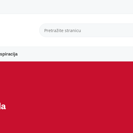
spiracija
da