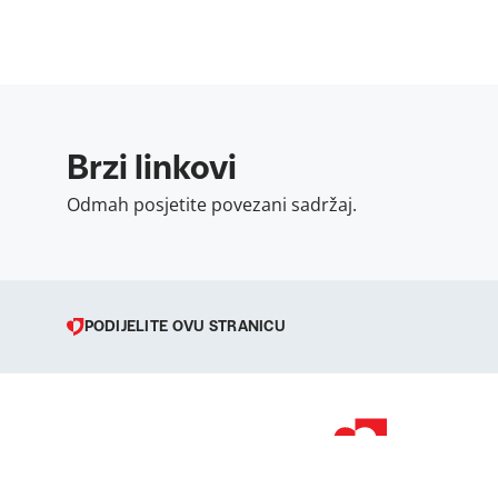
Brzi linkovi
Odmah posjetite povezani sadržaj.
PODIJELITE OVU STRANICU
© 1998 – 2026 
Podravka je regi