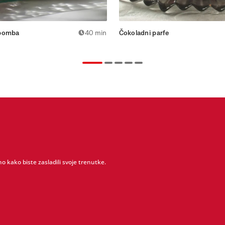
 bomba
40 min
Čokoladni parfe
o kako biste zasladili svoje trenutke.