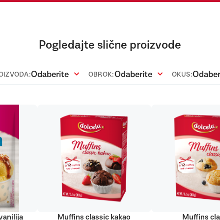
Pogledajte slične proizvode
Odaberite
Odaberite
Odaber
ROIZVODA:
OBROK:
OKUS:
anilija
Muffins classic kakao
Muffins cla