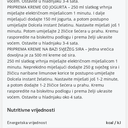
voćem. Ostavite u hladnjaku 3-4 sata.
PRIPREMA KREME OD JOGURTA – 250 ml slatkog vrhnja
miješajte električnom miješalicom 1 minutu. I dalje
miješajući dodajte 150 ml jogurta, a potom postupno
umiješajte Dolcela instant želatinu. Nastavite miješati još 1
minutu. Potom umiješajte 2 žličice šećera u prahu. Kremu
rasporedite na biskvitnu podlogu i prema želji ukrasite
voćem. Ostavite u hladnjaku 3-4 sata.
PRIPREMA KREME NA BAZI SVJEŽEG SIRA – Jedna vrećica
dovoljna je za 500 ml kreme od sira.
250 ml slatkog vrhnja miješajte električnom miješalicom 1
minutu. Neprekidno miješajući dodajte 250 g svježeg sira i
žličicu naribane limunove korice te postupno umiješajte
Dolcela instant želatinu. Nastavite miješati još 1-2 minute,
a potom dodajte 1-2 žličice šećera u prahu. Kremu
rasporedite na biskvitnu podlogu i prema želji ukrasite
voćem. Ostavite u hladnjaku oko 4 sata.
Nutritivne vrijednosti
Energetska vrijednost
kcal / kJ