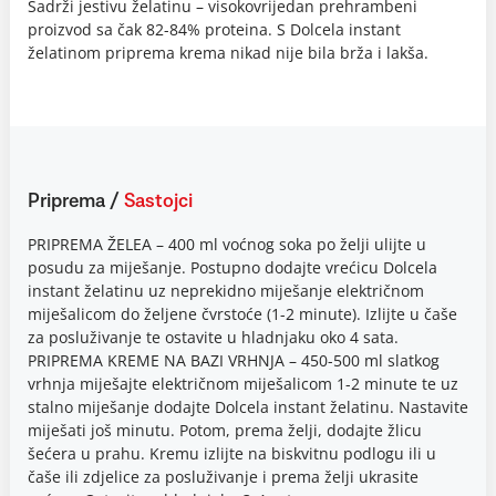
Sadrži jestivu želatinu – visokovrijedan prehrambeni
proizvod sa čak 82-84% proteina. S Dolcela instant
želatinom priprema krema nikad nije bila brža i lakša.
Priprema
/
Sastojci
PRIPREMA ŽELEA – 400 ml voćnog soka po želji ulijte u
posudu za miješanje. Postupno dodajte vrećicu Dolcela
instant želatinu uz neprekidno miješanje električnom
miješalicom do željene čvrstoće (1-2 minute). Izlijte u čaše
za posluživanje te ostavite u hladnjaku oko 4 sata.
PRIPREMA KREME NA BAZI VRHNJA – 450-500 ml slatkog
vrhnja miješajte električnom miješalicom 1-2 minute te uz
stalno miješanje dodajte Dolcela instant želatinu. Nastavite
miješati još minutu. Potom, prema želji, dodajte žlicu
šećera u prahu. Kremu izlijte na biskvitnu podlogu ili u
čaše ili zdjelice za posluživanje i prema želji ukrasite