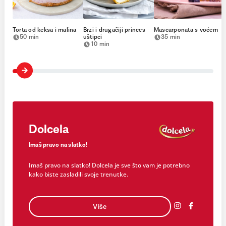
Torta od keksa i malina
Brzi i drugačiji princes
Mascarponata s voćem
50 min
uštipci
35 min
10 min
Dolcela
Imaš pravo na slatko!
Imaš pravo na slatko! Dolcela je sve što vam je potrebno
kako biste zasladili svoje trenutke.
Više