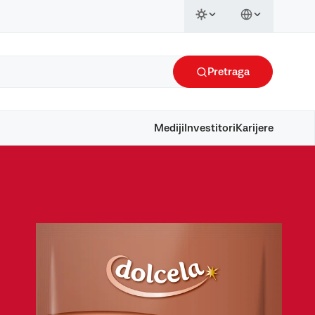
Pretraga
Mediji
Investitori
Karijere