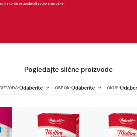
o kako biste zasladili svoje trenutke.
Pogledajte slične proizvode
Odaberite
Odaberite
Odaber
ROIZVODA:
OBROK:
OKUS: