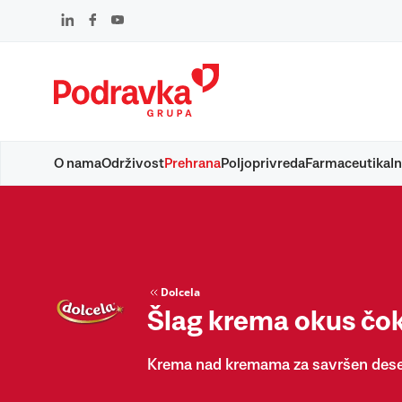
Skip
to
content
O nama
Održivost
Prehrana
Poljoprivreda
Farmaceutika
In
Dolcela
Šlag krema okus čo
Krema nad kremama za savršen dese