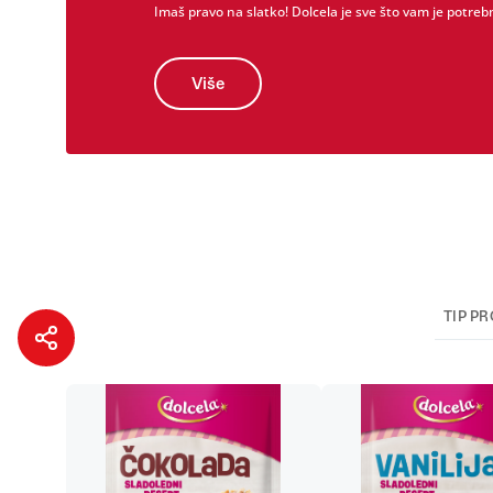
Imaš pravo na slatko! Dolcela je sve što vam je potrebn
Više
TIP P