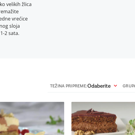
ko velikih žlica
premažite
edne vrećice
nog sloja
1-2 sata.
Odaberite
TEŽINA PRIPREME:
GRUPA