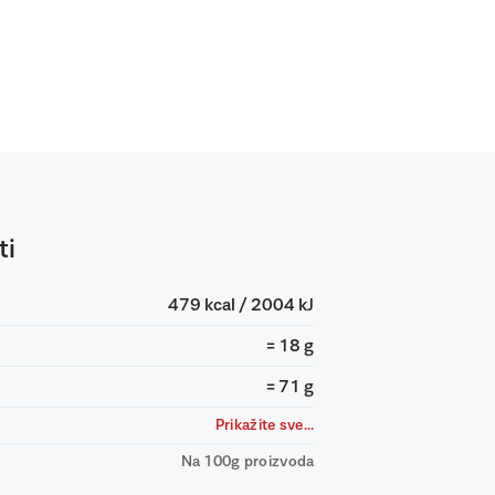
ti
479 kcal / 2004 kJ
= 18 g
= 71 g
Prikažite sve...
Na 100g proizvoda