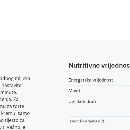
Nutritivne vrijednos
ladnog mlijeka
Energetska vrijednost
i nastavite
Masti
 minute.
đenja. Za
Ugljikohidrati
mu za torte
tu kremu, samo
o tijesto za
Izvor: Podravka d.d.
vit. Važno je