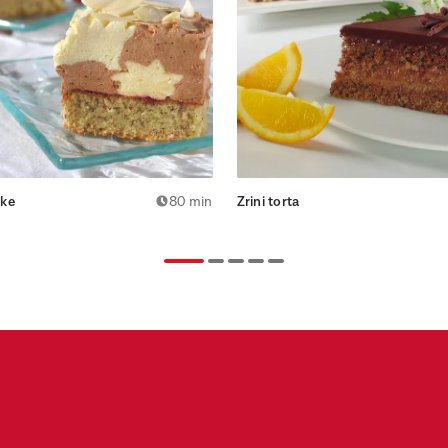
ke
80 min
Zrini torta