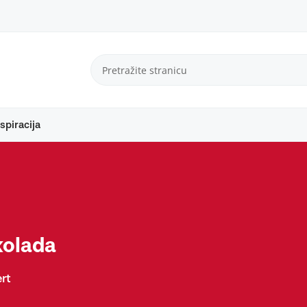
spiracija
kolada
rt