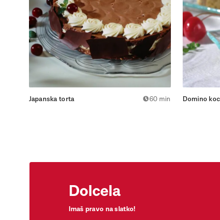
Japanska torta
60 min
Domino koc
Dolcela
Imaš pravo na slatko!