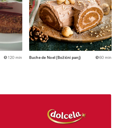
120 min
Buche de Noel (Božićni panj)
60 min
Božić
jabu