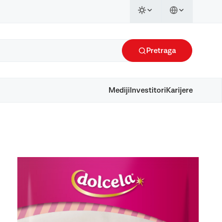
Pretraga
Mediji
Investitori
Karijere