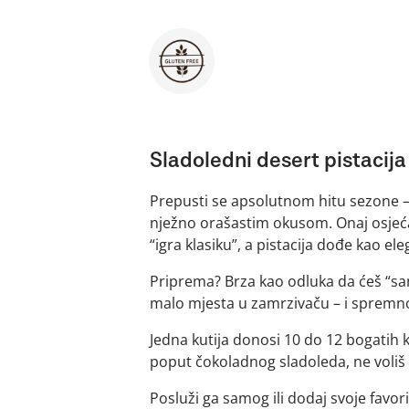
Sladoledni desert pistacija
Prepusti se apsolutnom hitu sezone – n
nježno orašastim okusom. Onaj osjećaj
“igra klasiku”, a pistacija dođe kao el
Priprema? Brza kao odluka da ćeš “sam
malo mjesta u zamrzivaču – i spremno
Jedna kutija donosi 10 do 12 bogatih k
poput čokoladnog sladoleda, ne voliš d
Posluži ga samog ili dodaj svoje favor