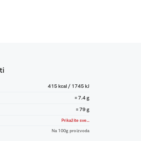
ti
415 kcal / 1745 kJ
= 7.4 g
= 79 g
Prikažite sve...
Na 100g proizvoda