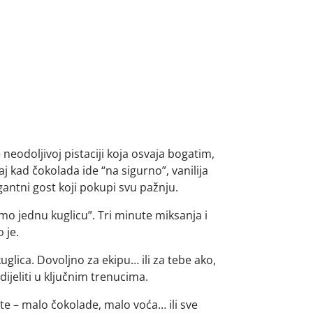
eodoljivoj pistaciji koja osvaja bogatim,
 kad čokolada ide “na sigurno”, vanilija
egantni gost koji pokupi svu pažnju.
o jednu kuglicu”. Tri minute miksanja i
 je.
uglica. Dovoljno za ekipu… ili za tebe ako,
ijeliti u ključnim trenucima.
ite – malo čokolade, malo voća… ili sve