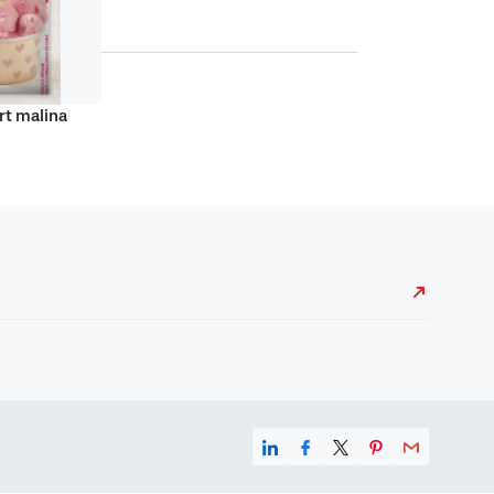
proizvoda
POGLEDAJTE
rt malina