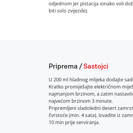
odjednom jer pistacija ionako voli dob
biti solo zvijezde).
Priprema
/
Sastojci
U 200 ml hladnog mlijeka dodajte sadr
Kratko promiješajte električnom mije
najmanjom brzinom, a zatim nastavite
najvećom brzinom 3 minute.
Pripremljeni sladoledni desert zamrzn
čvrstoće (min. 4 sata). Izvadite iz za
10 min prije serviranja.