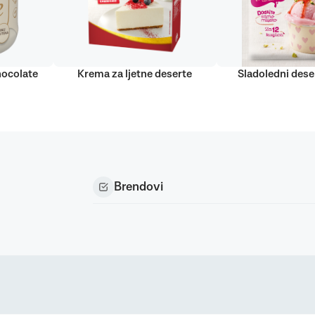
hocolate
Krema za ljetne deserte
Sladoledni dese
Brendovi