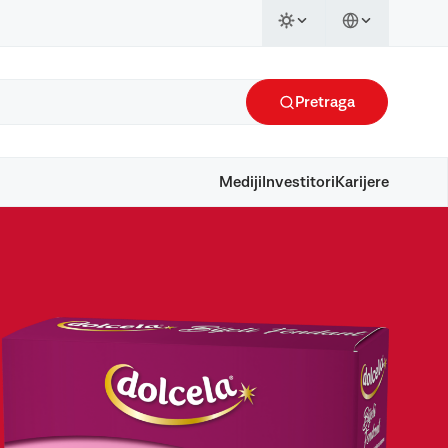
Pretraga
Mediji
Investitori
Karijere