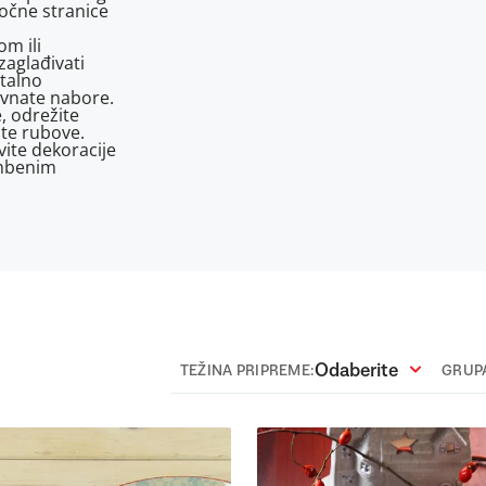
bočne stranice
om ili
zaglađivati
talno
avnate nabore.
e, odrežite
ite rubove.
vite dekoracije
ambenim
Odaberite
TEŽINA PRIPREME:
GRUPA