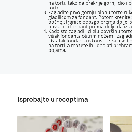
na tortu tako da prekrije gornji dio i 
torte.
Zagladite prvo gornju plohu torte ruk
gladilicom za fondant. Potom krenite 
bočne stranice odozgo prema dolje, s
povlačeći fondant prema dolje da izr
Kada ste zagladili cijelu površinu tort
višak fondanta oštrim nožem i zaglad
Ostatak fondanta iskoristite za mašto
na torti, a možete ih i obojati prehr
bojama.
Isprobajte u receptima