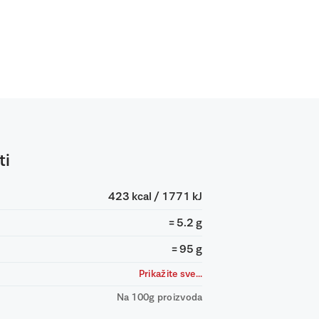
ti
423 kcal / 1771 kJ
= 5.2 g
= 95 g
Prikažite sve...
Na 100g proizvoda