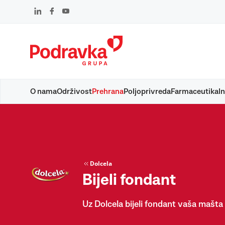
Skip
to
content
O nama
Održivost
Prehrana
Poljoprivreda
Farmaceutika
In
Dolcela
Bijeli fondant
Uz Dolcela bijeli fondant vaša mašta