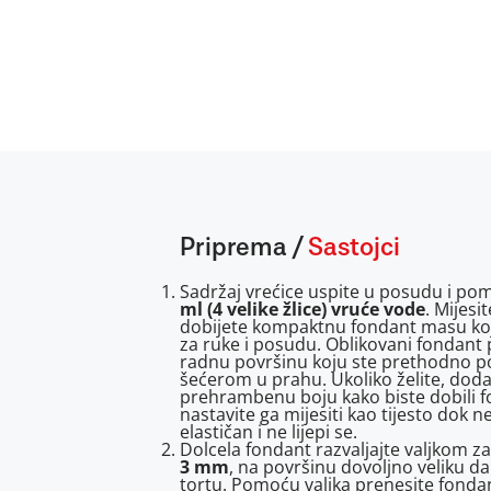
Priprema
/
Sastojci
Sadržaj vrećice uspite u posudu i pom
ml (4 velike žlice) vruće vode
. Mijesi
dobijete kompaktnu fondant masu koja
za ruke i posudu. Oblikovani fondant 
radnu površinu koju ste prethodno po
šećerom u prahu. Ukoliko želite, doda
prehrambenu boju kako biste dobili fo
nastavite ga mijesiti kao tijesto dok 
elastičan i ne lijepi se.
Dolcela fondant razvaljajte valjkom za
3 mm
, na površinu dovoljno veliku da 
tortu. Pomoću valjka prenesite fondan