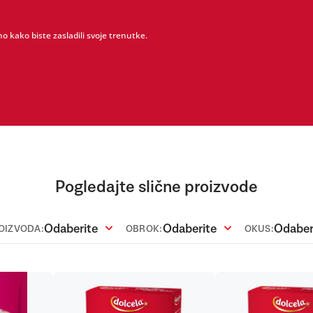
o kako biste zasladili svoje trenutke.
Pogledajte slične proizvode
Odaberite
Odaberite
Odaber
ROIZVODA:
OBROK:
OKUS: