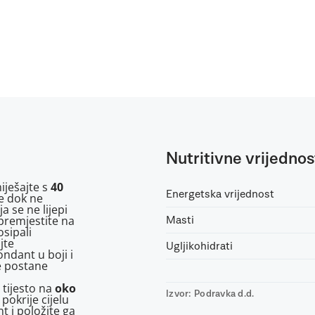
Nutritivne vrijednos
iješajte s
40
Energetska vrijednost
te dok ne
 se ne lijepi
premjestite na
Masti
sipali
jte
Ugljikohidrati
ndant u boji i
ne postane
 tijesto na
oko
Izvor: Podravka d.d.
pokrije cijelu
t i položite ga