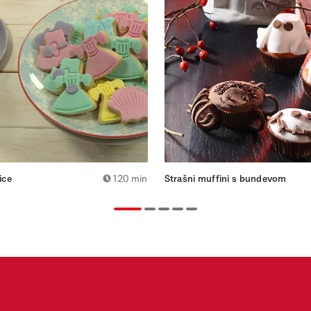
ice
120 min
Strašni muffini s bundevom