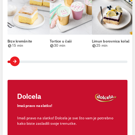
Brze kremšnite
Tortice u čaši
Limun borovnica kolač
15 min
30 min
25 min
Dolcela
Imaš pravo na slatko!
Imaš pravo na slatko! Dolcela je sve što vam je potrebno
kako biste zasladili svoje trenutke.