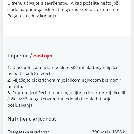
U trenu uživajte u savršenstvu. A kad poželite nešto još
slađe od pudinga, iskoristite ga kao kremu za kremšnite.
Bogat okus, bez kuhanja!
Priprema
/
Sastojci
1. U posudu za miješanje ulijte 500 ml hladnog mlijeka i
usipajte sadržaj vrećice.
2. Miješajte električnom miješalicom najvećom brzinom 1
minutu.
3. Pripremljeni Perfetta puding ulijte u desertne zdjelice ili
čaše. Možete ga konzumirati odmah ili ohladiti prije
posluživanja.
Nutritivne vrijednosti
Energetska vrijednost
390 kcal / 1658 kJ