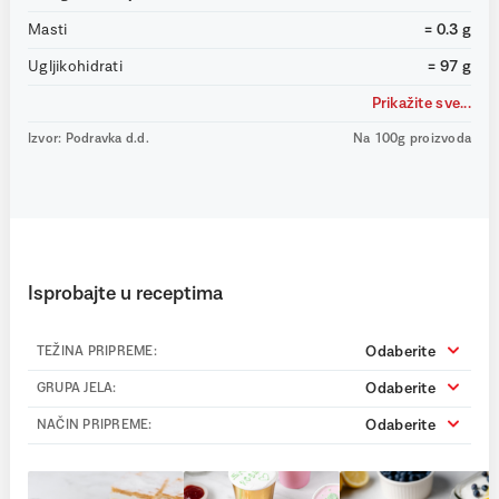
Masti
= 0.3 g
Ugljikohidrati
= 97 g
Prikažite sve...
Izvor: Podravka d.d.
Na 100g proizvoda
Isprobajte u receptima
Odaberite
TEŽINA PRIPREME:
Odaberite
GRUPA JELA:
Odaberite
NAČIN PRIPREME: