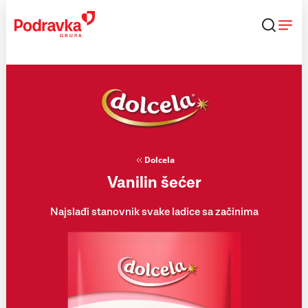
Skip
to
content
Dolcela
Vanilin šećer
Najslađi stanovnik svake ladice sa začinima