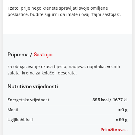
I zato, prije nego krenete spravljati svoje omiljene
poslastice, budite sigurni da imate i ovaj “tajni sastojak”.
Priprema
/
Sastojci
za obogaćivanje okusa tijesta, nadjeva, napitaka, voćnih
salata, krema za kolače i deserata.
Nutritivne vrijednosti
Energetska vrijednost
395 kcal / 1677 kJ
Masti
= 0 g
Ugljikohidrati
= 99 g
Prikažite sve...