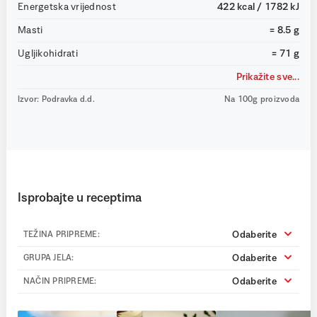
Energetska vrijednost
422 kcal / 1782 kJ
Masti
= 8.5 g
Ugljikohidrati
= 71 g
Prikažite sve...
Izvor: Podravka d.d.
Na 100g proizvoda
Isprobajte u receptima
Odaberite
TEŽINA PRIPREME:
Odaberite
GRUPA JELA:
Odaberite
NAČIN PRIPREME: