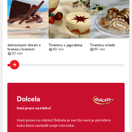
Jednostavni desert s
Tiramisu s jagodama
Tiramisu rolada
tiramisu kremom
40 min
60 min
20 min
Dolcela
Imaš pravo na slatko!
Imaš pravo na slatko! Dolcela je sve što vam je potrebno
kako biste zasladili svoje trenutke.