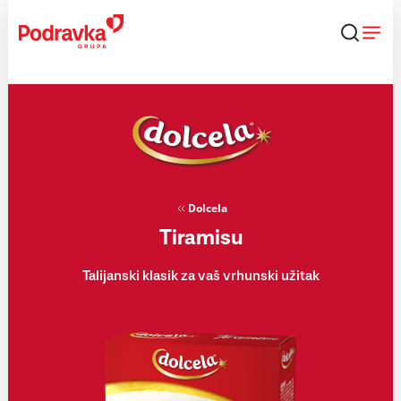
Skip
to
content
Dolcela
Tiramisu
Talijanski klasik za vaš vrhunski užitak