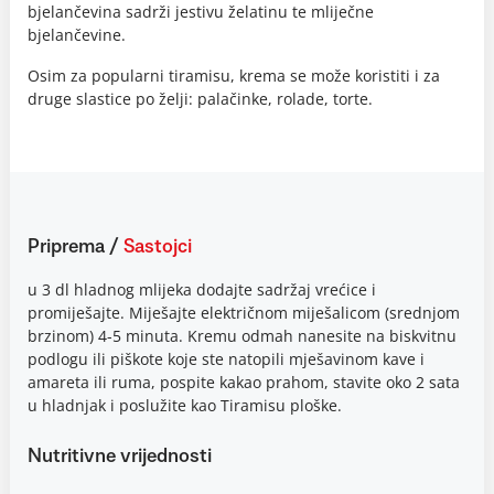
bjelančevina sadrži jestivu želatinu te mliječne
bjelančevine.
Osim za popularni tiramisu, krema se može koristiti i za
druge slastice po želji: palačinke, rolade, torte.
Priprema
/
Sastojci
u 3 dl hladnog mlijeka dodajte sadržaj vrećice i
promiješajte. Miješajte električnom miješalicom (srednjom
brzinom) 4-5 minuta. Kremu odmah nanesite na biskvitnu
podlogu ili piškote koje ste natopili mješavinom kave i
amareta ili ruma, pospite kakao prahom, stavite oko 2 sata
u hladnjak i poslužite kao Tiramisu ploške.
Nutritivne vrijednosti