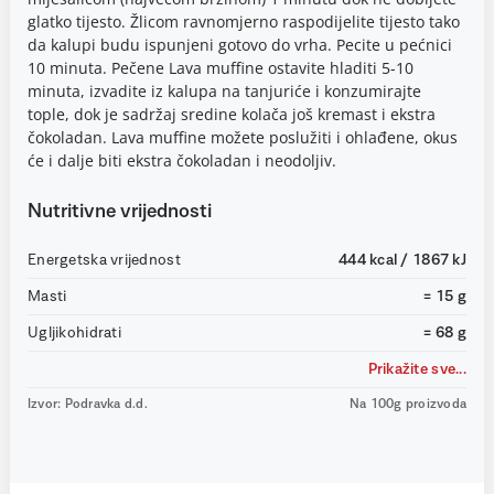
glatko tijesto. Žlicom ravnomjerno raspodijelite tijesto tako
da kalupi budu ispunjeni gotovo do vrha. Pecite u pećnici
10 minuta. Pečene Lava muffine ostavite hladiti 5-10
minuta, izvadite iz kalupa na tanjuriće i konzumirajte
tople, dok je sadržaj sredine kolača još kremast i ekstra
čokoladan. Lava muffine možete poslužiti i ohlađene, okus
će i dalje biti ekstra čokoladan i neodoljiv.
Nutritivne vrijednosti
Energetska vrijednost
444 kcal / 1867 kJ
Masti
= 15 g
Ugljikohidrati
= 68 g
Prikažite sve...
Izvor: Podravka d.d.
Na 100g proizvoda