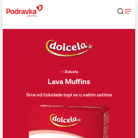
Skip
to
content
Dolcela
Lava Muffins
Srce od čokolade topi se u vašim ustima