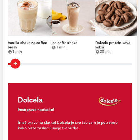
Vanilla shake za coffee
Ice coffe shake
Dolcela protein kava
break
1 min
keksi
1 min
20 min
Dolcela
Imaš pravo na slatko!
Imaš pravo na slatko! Dolcela je sve što vam je potrebno
kako biste zasladili svoje trenutke.