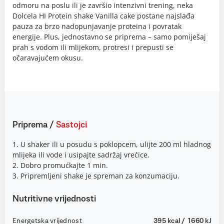
odmoru na poslu ili je završio intenzivni trening, neka
Dolcela HI Protein shake Vanilla cake postane najslađa
pauza za brzo nadopunjavanje proteina i povratak
energije. Plus, jednostavno se priprema – samo pomiješaj
prah s vodom ili mlijekom, protresi i prepusti se
očaravajućem okusu.
Priprema
/
Sastojci
1. U shaker ili u posudu s poklopcem, ulijte 200 ml hladnog
mlijeka ili vode i usipajte sadržaj vrećice.
2. Dobro promućkajte 1 min.
3. Pripremljeni shake je spreman za konzumaciju.
Nutritivne vrijednosti
Energetska vrijednost
395 kcal / 1660 kJ