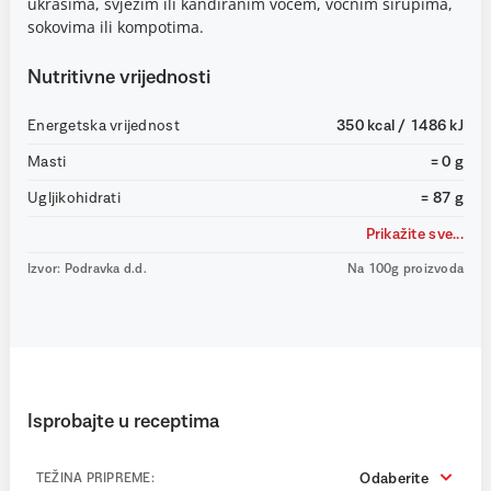
ukrasima, svježim ili kandiranim voćem, voćnim sirupima,
sokovima ili kompotima.
Nutritivne vrijednosti
Energetska vrijednost
350 kcal / 1486 kJ
Masti
= 0 g
Ugljikohidrati
= 87 g
Prikažite sve...
Izvor: Podravka d.d.
Na 100g proizvoda
Isprobajte u receptima
Odaberite
TEŽINA PRIPREME: