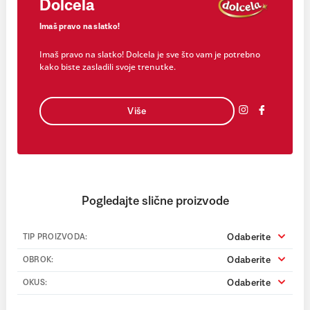
Dolcela
Imaš pravo na slatko!
Imaš pravo na slatko! Dolcela je sve što vam je potrebno
kako biste zasladili svoje trenutke.
Više
Pogledajte slične proizvode
Odaberite
TIP PROIZVODA:
Odaberite
OBROK:
Odaberite
OKUS: