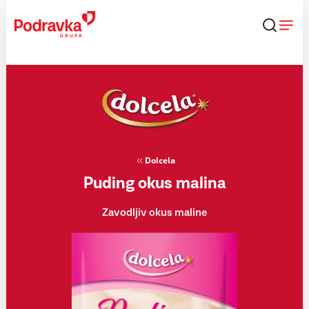
Skip
to
content
Dolcela
Puding okus malina
Zavodljiv okus maline