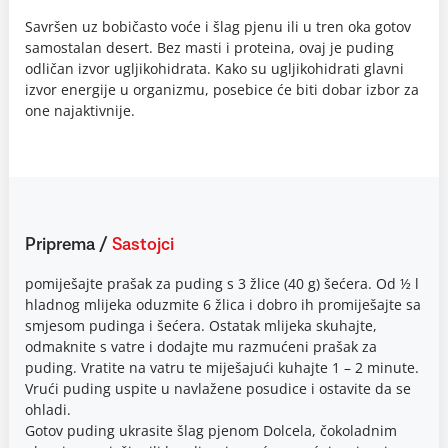
Savršen uz bobičasto voće i šlag pjenu ili u tren oka gotov
samostalan desert. Bez masti i proteina, ovaj je puding
odličan izvor ugljikohidrata. Kako su ugljikohidrati glavni
izvor energije u organizmu, posebice će biti dobar izbor za
one najaktivnije.
Priprema
/
Sastojci
pomiješajte prašak za puding s 3 žlice (40 g) šećera. Od ½ l
hladnog mlijeka oduzmite 6 žlica i dobro ih promiješajte sa
smjesom pudinga i šećera. Ostatak mlijeka skuhajte,
odmaknite s vatre i dodajte mu razmućeni prašak za
puding. Vratite na vatru te miješajući kuhajte 1 – 2 minute.
Vrući puding uspite u navlažene posudice i ostavite da se
ohladi.
Gotov puding ukrasite šlag pjenom Dolcela, čokoladnim