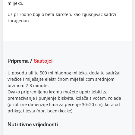
mlijeko.
Uz prirodno bojilo beta-karoten, kao zgušnjivač sadrži
karagenan.
Priprema
/
Sastojci
U posudu ulijte 500 ml hladnog mlijeka, dodajte sadržaj
vrećice i miješajte električnom miješalicom srednjom
brzinom 2-3 minute.
Ovako pripremljenu kremu možete upotrijebiti za
premazivanje i punjenje biskvita, kolača s voćem, rolada
(približne dimenzije lima za pečenje 30×20 cm), kora od
prhkog tijesta (npr. boem kocke).
Nutritivne vrijednosti