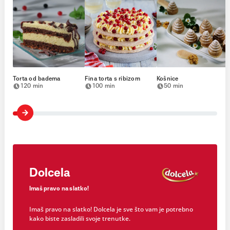
Torta od badema
Fina torta s ribizom
Košnice
120 min
100 min
50 min
Dolcela
Imaš pravo na slatko!
Imaš pravo na slatko! Dolcela je sve što vam je potrebno
kako biste zasladili svoje trenutke.