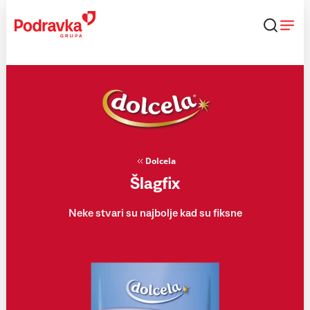
Skip
to
content
Dolcela
Šlagfix
Neke stvari su najbolje kad su fiksne