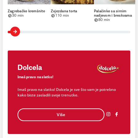
Zagrebačke kremšnite
Zvjezdana torta
Palačinke sa sirnim
30 min
110 min
nadjevom i breskvama
80 min
Dolcela
Imaš pravo na slatko!
Imaš pravo na slatko! Dolcela je sve što vam je potrebno
kako biste zasladili svoje trenutke.
Više