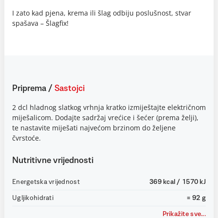
I zato kad pjena, krema ili šlag odbiju poslušnost, stvar
spašava – Šlagfix!
Priprema
/
Sastojci
2 dcl hladnog slatkog vrhnja kratko izmiještajte električnom
miješalicom. Dodajte sadržaj vrećice i šećer (prema želji),
te nastavite miješati najvećom brzinom do željene
čvrstoće.
Nutritivne vrijednosti
Energetska vrijednost
369 kcal / 1570 kJ
Ugljikohidrati
= 92 g
Prikažite sve...