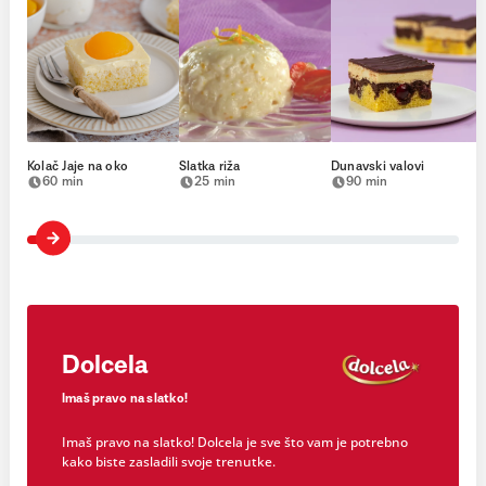
Kolač Jaje na oko
Slatka riža
Dunavski valovi
60 min
25 min
90 min
Dolcela
Imaš pravo na slatko!
Imaš pravo na slatko! Dolcela je sve što vam je potrebno
kako biste zasladili svoje trenutke.