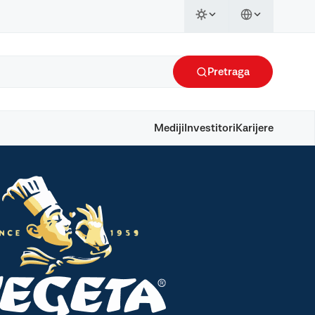
Pretraga
Mediji
Investitori
Karijere