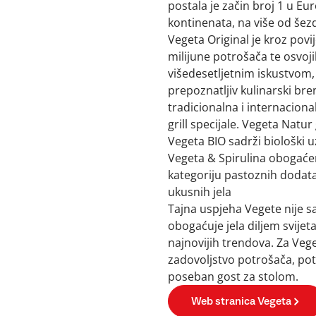
postala je začin broj 1 u Eur
kontinenata, na više od šezde
Vegeta Original je kroz povije
milijune potrošača te osvojil
višedesetljetnim iskustvom, 
prepoznatljiv kulinarski bre
tradicionalna i internaciona
grill specijale. Vegeta Natu
Vegeta BIO sadrži biološki u
Vegeta & Spirulina obogaćen
kategoriju pastoznih dodata
ukusnih jela
Tajna uspjeha Vegete nije 
obogaćuje jela diljem svijeta
najnovijih trendova. Za Vege
zadovoljstvo potrošača, potr
poseban gost za stolom.
Web stranica Vegeta