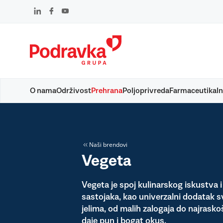
Skip
to
content
O nama
Održivost
Prehrana
Poljoprivreda
Farmaceutika
In
Naši brendovi
Vegeta
Vegeta je spoj kulinarskog iskustva i
sastojaka, kao univerzalni dodatak 
jelima, od malih zalogaja do najraskoš
daje pun i bogat okus.