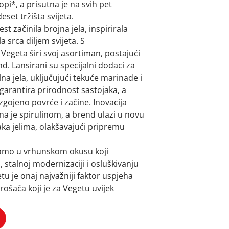
opi*, a prisutna je na svih pet
set tržišta svijeta.
st začinila brojna jela, inspirirala
a srca diljem svijeta. S
Vegeta širi svoj asortiman, postajući
nd. Lansirani su specijalni dodaci za
lna jela, uključujući tekuće marinade i
r garantira prirodnost sastojaka, a
zgojeno povrće i začine. Inovacija
a je spirulinom, a brend ulazi u novu
ka jelima, olakšavajući pripremu
samo u vrhunskom okusu koji
, stalnoj modernizaciji i osluškivanju
tu je onaj najvažniji faktor uspjeha
ošača koji je za Vegetu uvijek