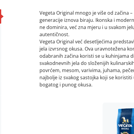
Vegeta Original mnogo je više od začina – p
generacije iznova biraju. Ikonska i mode
ne dominira, već zna mjeru i u svakom jelu
autentičnost.
Vegeta Original već desetljećima predsta
jela izvrsnog okusa. Ova uravnotežena kom
odabranih začina koristi se u kuhinjama di
svakodnevnih jela do složenijih kulinarskih
povrćem, mesom, varivima, juhama, pečenj
najbolje iz svakog sastojka koji se koristit
bogatog i punog okusa.