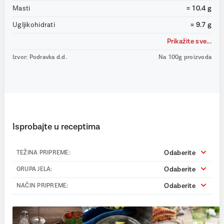
Masti
= 10.4 g
Ugljikohidrati
= 9.7 g
Prikažite sve...
Izvor: Podravka d.d.
Na 100g proizvoda
Isprobajte u receptima
Odaberite
TEŽINA PRIPREME:
Odaberite
GRUPA JELA:
Odaberite
NAČIN PRIPREME: