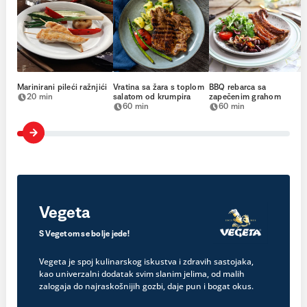
Marinirani pileći ražnjići
Vratina sa žara s toplom
BBQ rebarca sa
20 min
salatom od krumpira
zapečenim grahom
60 min
60 min
Vegeta
S Vegetom se bolje jede!
Vegeta je spoj kulinarskog iskustva i zdravih sastojaka,
kao univerzalni dodatak svim slanim jelima, od malih
zalogaja do najraskošnijih gozbi, daje pun i bogat okus.