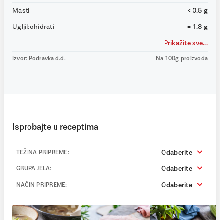
Masti
< 0.5 g
Ugljikohidrati
= 1.8 g
Prikažite sve...
Izvor: Podravka d.d.
Na 100g proizvoda
Isprobajte u receptima
Odaberite
TEŽINA PRIPREME:
Odaberite
GRUPA JELA:
Odaberite
NAČIN PRIPREME: