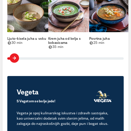
Ljuto-kisela juha u voku
Krem juha od kelja s
Povrtna juha
30 min
kobasicama
25 min
35 min
Vegeta
S Vegetom se bolje jede!
Vegeta je spoj kulinarskog iskustva i zdravih sastojaka,
kao univerzalni dodatak svim slanim jelima, od malih
zalogaja do najraskošnijih gozbi, daje pun i bogat okus.