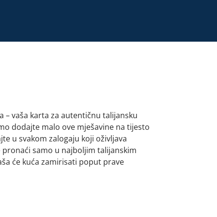
 – vaša karta za autentičnu talijansku
amo dodajte malo ove mješavine na tijesto
te u svakom zalogaju koji oživljava
 pronaći samo u najboljim talijanskim
aša će kuća zamirisati poput prave