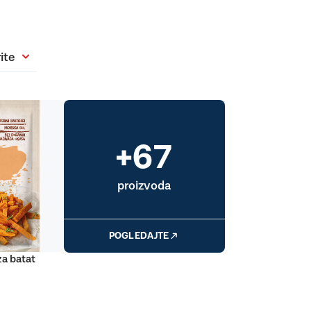
ite
+67
proizvoda
POGLEDAJTE
za batat