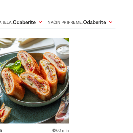
Odaberite
Odaberite
 JELA:
NAČIN PRIPREME:
i
60 min