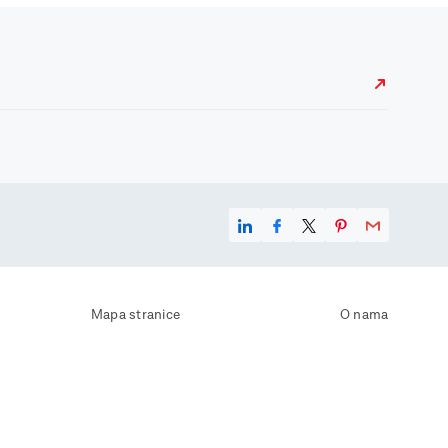
Mapa stranice
O nama
Uvjeti korištenja
Kontaktirajte nas
Zaštita osobnih podataka
Zaštita privatnosti
Izjava o pristupačnosti
Postavke kolačića
Pravila o korištenju kolačića