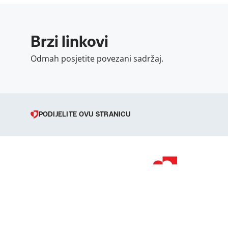
Brzi linkovi
Odmah posjetite povezani sadržaj.
PODIJELITE OVU STRANICU
© 1998 – 2026 
Podravka je regi