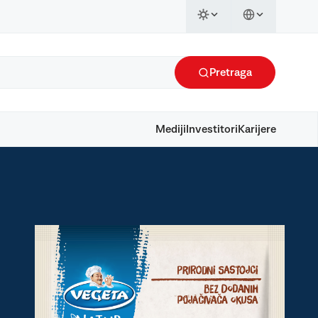
Pretraga
Mediji
Investitori
Karijere