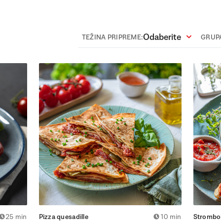
Odaberite
TEŽINA PRIPREME:
GRUPA
25 min
Pizza quesadille
10 min
Strombol