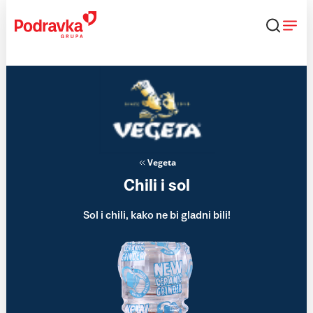
Skip
to
content
Vegeta
Chili i sol
Sol i chili, kako ne bi gladni bili!