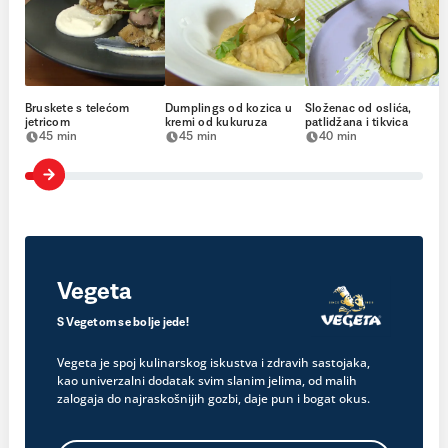
Bruskete s telećom
Dumplings od kozica u
Složenac od oslića,
jetricom
kremi od kukuruza
patlidžana i tikvica
45 min
45 min
40 min
Vegeta
S Vegetom se bolje jede!
Vegeta je spoj kulinarskog iskustva i zdravih sastojaka,
kao univerzalni dodatak svim slanim jelima, od malih
zalogaja do najraskošnijih gozbi, daje pun i bogat okus.