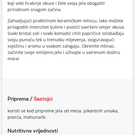
koji vole hrabrije okuse i žele svoja jela obogatiti
prirodnom snagom začina.
Zahvaljujući praktičnom keramičkom mlincu, lako možete
prilagoditi intenzitet ljutine i postići savršeni omjer okusa.
Svaki kristal soli i svaki komadić chili papričice oslobađaju
svoju punoću tek u trenutku mljevenja, osiguravajući
svježinu i aromu u svakom zalogaju. Okrenite mlinac,
začinite svoje omiljeno jelo i uživajte u vatrenom dodiru
mora!
Priprema
/
Sastojci
koristi se kod pripreme jela od mesa, pikantnih umaka,
povrća, mahunarki.
Nutritivne vrijednosti