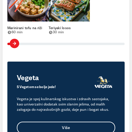
Marinirani tofu na riži
Teriyaki losos
60 min
30 min
Vegeta
S Vegetom se bolje jede!
Vegeta je spoj kulinarskog iskustva i zdravih sastojaka,
kao univerzalni dodatak svim slanim jelima, od malih
zalogaja do najraskošnijih gozbi, daje pun i bogat okus.
Više