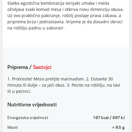
Slatko-egzotična kombinacija teriyaki umaka i meda
oživljava svaki komad mesa i otkriva novu dimenziju okusa.
Uz ovo praktično pakiranje, roštilj postaje prava zabava, a
priprema brza i jednostavna. Vrijeme je da dosadni obroci
na roštilju padnu u zaborav!
Priprema
/
Sastojci
1. Protresite! Meso prelijte marinadom. 2. Ostavite 30
minuta ili dulje – za jači okus. 3. Pecite na roštilju, na tavi
ili u pećnici.
Nutritivne vrijednosti
Energetska vrijednost
167 kcal / 697 kJ
Masti
= 9.5 g