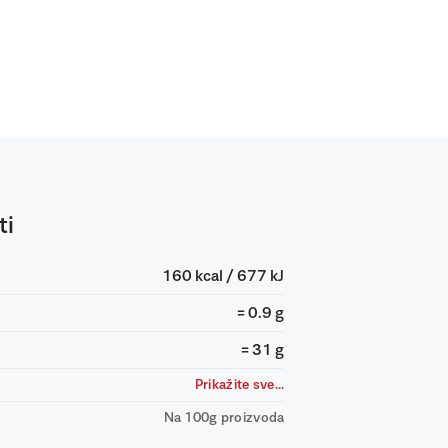
ti
160 kcal / 677 kJ
= 0.9 g
= 31 g
Prikažite sve...
Na 100g proizvoda