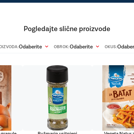
Pogledajte slične proizvode
Odaberite
Odaberite
Odaber
ROIZVODA:
OBROK:
OKUS:
 granule
Ružmarin usitnjeni
Vegeta Natur 