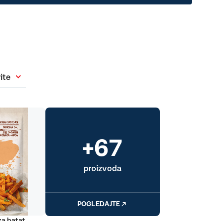
ite
+67
proizvoda
POGLEDAJTE
za batat