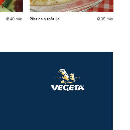
40 min
Piletina s roštilja
35 min
Ražnj