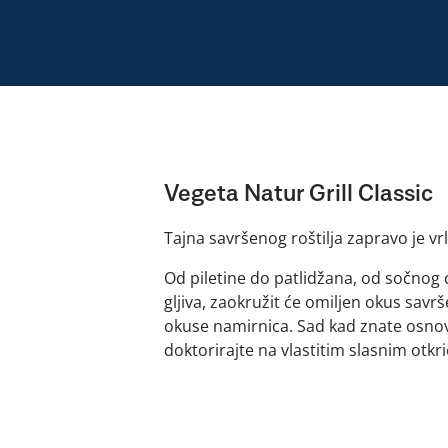
Vegeta Natur Grill Classic
Tajna savršenog roštilja zapravo je vr
Od piletine do patlidžana, od sočnog 
gljiva, zaokružit će omiljen okus sav
okuse namirnica. Sad kad znate osnove g
doktorirajte na vlastitim slasnim otkr