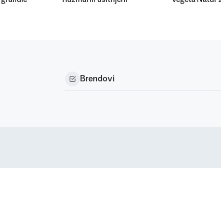
Brendovi
Podravka d.d. (Inc) Sva prava pridržana
strirani žig Podravke d.d. (Inc.)