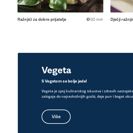
Ražnjići za dobre prijatelje
50 min
Dječji ražnji
Vegeta
S Vegetom se bolje jede!
Vegeta je spoj kulinarskog iskustva i zdravih sastojak
zalogaja do najraskošnijih gozbi, daje pun i bogat okus
Više