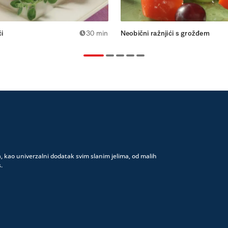
ći
30 min
Neobični ražnjići s grožđem
a, kao univerzalni dodatak svim slanim jelima, od malih
.