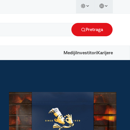
Pretraga
Mediji
Investitori
Karijere