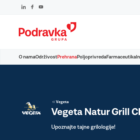
Skip
to
content
O nama
Održivost
Prehrana
Poljoprivreda
Farmaceutika
In
Vegeta
Vegeta Natur Grill C
Upoznajte tajne grilologije!