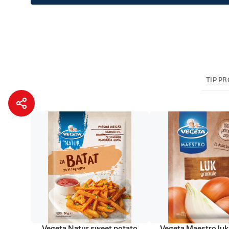
TIP P
Vegeta Natur sweet potato
Vegeta Maestro luk