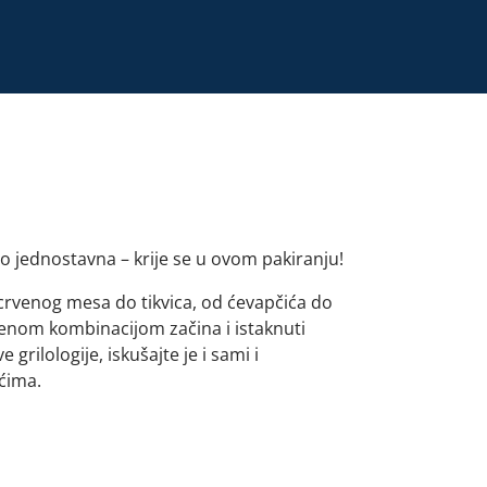
lo jednostavna – krije se u ovom pakiranju!
crvenog mesa do tikvica, od ćevapčića do
ršenom kombinacijom začina i istaknuti
rilologije, iskušajte je i sami i
ićima.