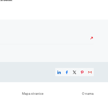
Mapa stranice
O nama
Uvjeti korištenja
Kontaktirajte nas
Zaštita osobnih podataka
Zaštita privatnosti
Izjava o pristupačnosti
Postavke kolačića