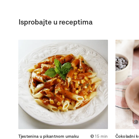
Isprobajte u receptima
Tjestenina u pikantnom umaku
15 min
Čokoladni ko