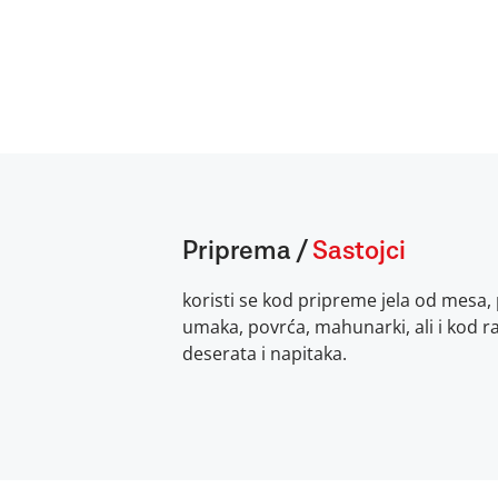
Priprema
/
Sastojci
koristi se kod pripreme jela od mesa,
umaka, povrća, mahunarki, ali i kod raz
deserata i napitaka.