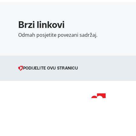
Brzi linkovi
Odmah posjetite povezani sadržaj.
PODIJELITE OVU STRANICU
© 1998 – 2026 
Podravka je regi