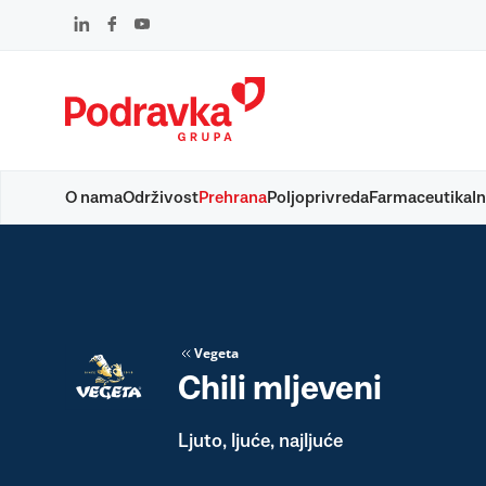
Skip
to
content
O nama
Održivost
Prehrana
Poljoprivreda
Farmaceutika
In
Vegeta
Chili mljeveni
Ljuto, ljuće, najljuće