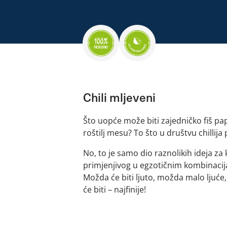
Chili mljeveni
Što uopće može biti zajedničko fiš pa
roštilj mesu? To što u društvu chillija 
No, to je samo dio raznolikih ideja z
primjenjivog u egzotičnim kombinacij
Možda će biti ljuto, možda malo ljuće
će biti – najfinije!