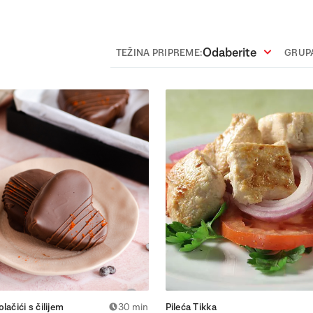
Odaberite
TEŽINA PRIPREME:
GRUPA
lačići s čilijem
30 min
Pileća Tikka