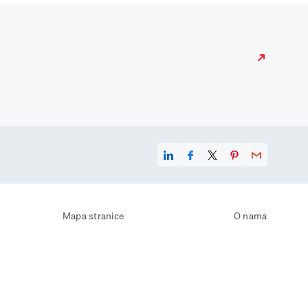
Mapa stranice
O nama
Uvjeti korištenja
Kontaktirajte nas
Zaštita osobnih podataka
Zaštita privatnosti
Izjava o pristupačnosti
Postavke kolačića
Pravila o korištenju kolačića