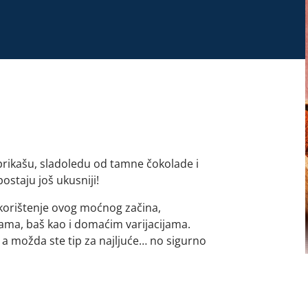
prikašu, sladoledu od tamne čokolade i
postaju još ukusniji!
a korištenje ovog moćnog začina,
ama, baš kao i domaćim varijacijama.
, a možda ste tip za najljuće… no sigurno