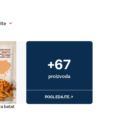
ite
+67
proizvoda
POGLEDAJTE
za batat