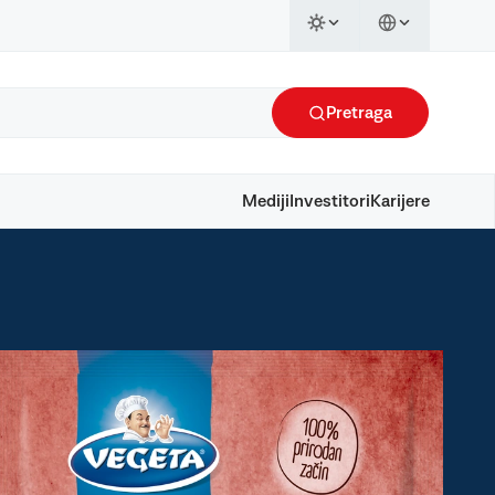
Pretraga
Mediji
Investitori
Karijere