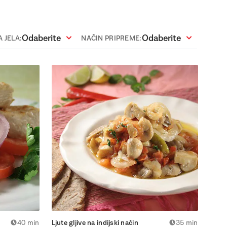
Odaberite
Odaberite
 JELA:
NAČIN PRIPREME:
40 min
Ljute gljive na indijski način
35 min
Gusta