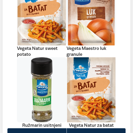
Vegeta Natur sweet
Vegeta Maestro luk
potato
granule
Ružmarin usitnjeni
Vegeta Natur za batat