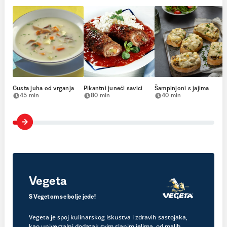
Gusta juha od vrganja
Pikantni juneći savici
Šampinjoni s jajima
45 min
80 min
40 min
Vegeta
S Vegetom se bolje jede!
Vegeta je spoj kulinarskog iskustva i zdravih sastojaka,
kao univerzalni dodatak svim slanim jelima, od malih