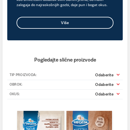
zalogaja do najraskošnijih gozbi, daje pun i bogat okus.
Više
Pogledajte slične proizvode
Odaberite
TIP PROIZVODA:
Odaberite
OBROK:
Odaberite
OKUS: