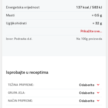
Energetska vrijednost
137 kcal / 583 kJ
Masti
= 0.5 g
Ugljikohidrati
= 32 g
Prikažite sve...
Izvor: Podravka d.d.
Na 100g proizvoda
Isprobajte u receptima
Odaberite
TEŽINA PRIPREME:
Odaberite
GRUPA JELA:
Odaberite
NAČIN PRIPREME: