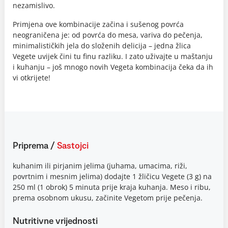
nezamislivo.
Primjena ove kombinacije začina i sušenog povrća
neograničena je: od povrća do mesa, variva do pečenja,
minimalističkih jela do složenih delicija – jedna žlica
Vegete uvijek čini tu finu razliku. I zato uživajte u maštanju
i kuhanju – još mnogo novih Vegeta kombinacija čeka da ih
vi otkrijete!
Priprema
/
Sastojci
kuhanim ili pirjanim jelima (juhama, umacima, riži,
povrtnim i mesnim jelima) dodajte 1 žličicu Vegete (3 g) na
250 ml (1 obrok) 5 minuta prije kraja kuhanja. Meso i ribu,
prema osobnom ukusu, začinite Vegetom prije pečenja.
Nutritivne vrijednosti