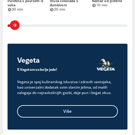
Puretina s povrćem iz
Vruća čokolada s
Namaz od piletine
voka
đumbirom
10 min
30 min
20 min
Vegeta
S Vegetom se bolje jede!
Vegeta je spoj kulinarskog iskustva i zdravih sastojaka,
kao univerzalni dodatak svim slanim jelima, od malih
zalogaja do najraskošnijih gozbi, daje pun i bogat okus.
Više