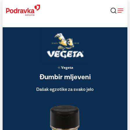
Skip
to
content
Vegeta
Đumbir mljeveni
Dašak egzotike za svako jelo