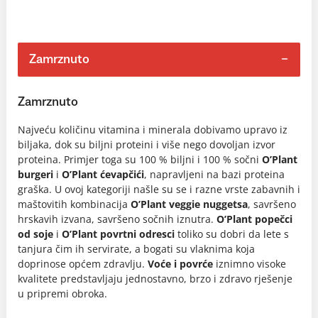
Zamrznuto
Zamrznuto
Najveću količinu vitamina i minerala dobivamo upravo iz
biljaka, dok su biljni proteini i više nego dovoljan izvor
proteina. Primjer toga su 100 % biljni i 100 % sočni
O’Plant
burgeri
i
O’Plant ćevapčići
, napravljeni na bazi proteina
graška. U ovoj kategoriji našle su se i razne vrste zabavnih i
maštovitih kombinacija
O’Plant veggie nuggetsa
, savršeno
hrskavih izvana, savršeno sočnih iznutra.
O’Plant popečci
od soje
i
O’Plant povrtni odresci
toliko su dobri da lete s
tanjura čim ih servirate, a bogati su vlaknima koja
doprinose općem zdravlju.
Voće i povrće
iznimno visoke
kvalitete predstavljaju jednostavno, brzo i zdravo rješenje
u pripremi obroka.