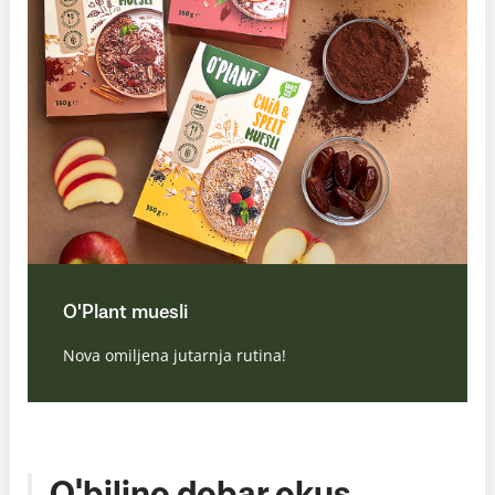
O'Plant muesli
Nova omiljena jutarnja rutina!
O'biljno dobar okus