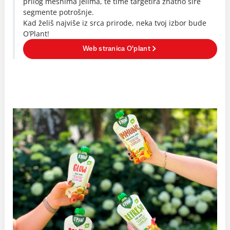
prilog mesnima jelima, te time targetira znatno šire
segmente potrošnje.
Kad želiš najviše iz srca prirode, neka tvoj izbor bude
O’Plant!
Web stranica O'plant