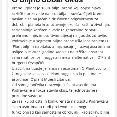
Brend O’plant je 100% biljni brand koji objedinjava
različite proizvode na bazi bilja i povrća. Cijeli brend
naslanja se na jačanje društvene odgovornosti za
dobrobit planeta kroz očuvanje okoliša, zaštitu životinja,
racionalnije korištenje vode te generalno zdravu
prehranu i njezin pozitivan utjecaj na ljudsko zdravlje.
Podravka je u segment biljne hrane ušla lansiranjem O
´Plant biljnih napitaka, a najznačajniji razvoj asortimana
uslijedio je 2023. godine kada su na tržište lansirani
zamrznuti prilozi, nuggetsi i mesne alternative – O´Plant
burgeri i ćevapčići.
U 2024. na tržište je lansiran asortiman O´Plant voćno –
žitnog snacka, kao i O´Plant nuggets a´la piletina te
asortiman O’plant Muesli žitarica.
Od samog početka u razvoju O´Plant asortimana
Podravka je u fokus stavila okus, te jednostavne i
prirodne sastojke.
Za razliku od ostalih konkurenata na tržištu Podravka u
svom asortimanu nudi proizvode koji mogu
funkcionirati kao samostalni obrok, ali i kao zdrav, biljni