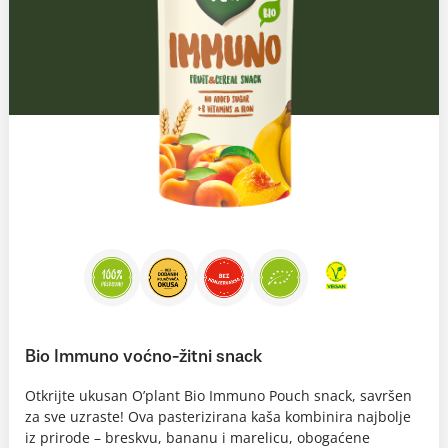
Bio Immuno voćno-žitni snack
Otkrijte ukusan O’plant Bio Immuno Pouch snack, savršen
za sve uzraste! Ova pasterizirana kaša kombinira najbolje
iz prirode – breskvu, bananu i marelicu, obogaćene