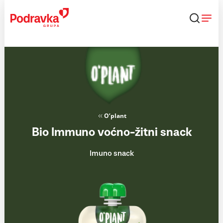
Skip
to
content
O’plant
Bio Immuno voćno-žitni snack
Imuno snack