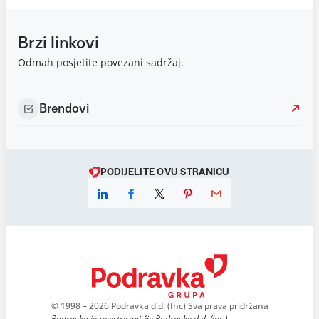
Brzi linkovi
Odmah posjetite povezani sadržaj.
Brendovi
PODIJELITE OVU STRANICU
© 1998 – 2026 Podravka d.d. (Inc) Sva prava pridržana
Podravka je registrirani žig Podravke d.d. (Inc.)