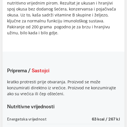
nutritivno vrijednim pirom. Rezultat je ukusan i hranjivi
spoj okusa bez dodanog šećera, konzervansa i pojačivača
okusa. Uz to, kaša sadrži vitamine B skupine i željezo,
ključne za normalnu funkciju imunološkog sustava.
Pakiranje od 200 grama pogodno je za brzu i hranjivu
užinu, bilo kada i bilo gdje.
Priprema
/
Sastojci
kratko protresti prije otvaranja. Proizvod se može
konzumirati direktno iz vrećice. Proizvod ne konzumirajte
ako su vrećica ili čep oštećeni.
Nutritivne vrijednosti
Energetska vrijednost
63 kcal / 267 kJ