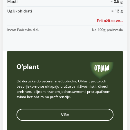
Masti
= 0.5 g
Ugljikohidrati
= 13 g
Prikažite sve...
Izvor: Podravka d.d.
Na 100g proizvoda
O’plant
Od doručka do večere i međuobroka, O’Plant proizvodi
besprijekorno se uklapaju u užurbani životni stil, čineći
prehranu biljnom hranom jednostavnom i pristupačnom
svima bez obzira na preferencije.
Više