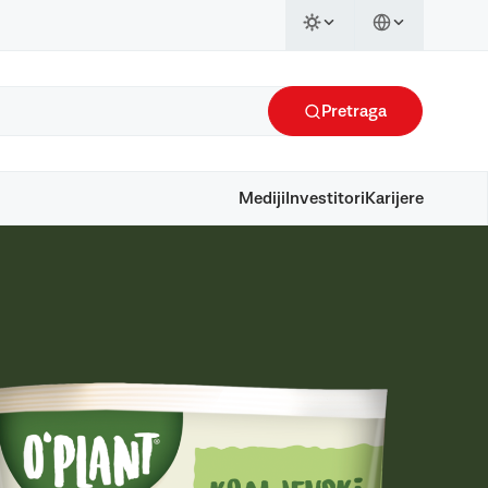
Pretraga
Mediji
Investitori
Karijere