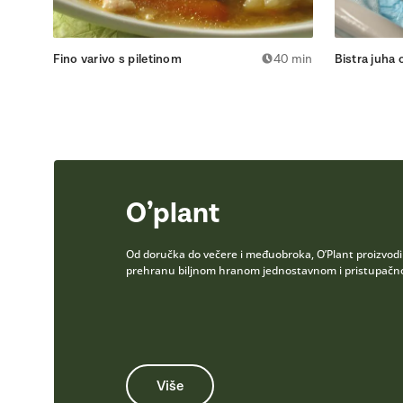
Fino varivo s piletinom
40 min
Bistra juha
O’plant
Od doručka do večere i međuobroka, O’Plant proizvodi b
prehranu biljnom hranom jednostavnom i pristupačnom
Više