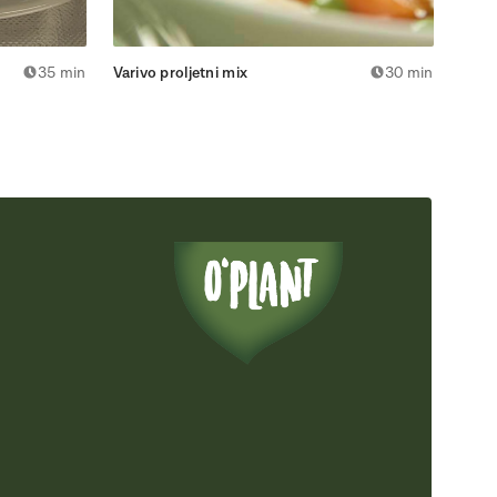
35 min
Varivo proljetni mix
30 min
Rola