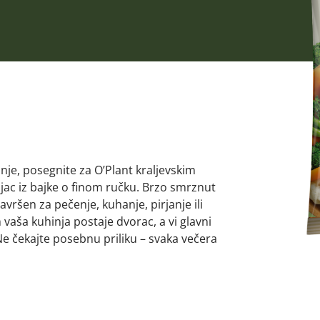
nje, posegnite za O’Plant kraljevskim
ojac iz bajke o finom ručku. Brzo smrznut
avršen za pečenje, kuhanje, pirjanje ili
vaša kuhinja postaje dvorac, a vi glavni
Ne čekajte posebnu priliku – svaka večera