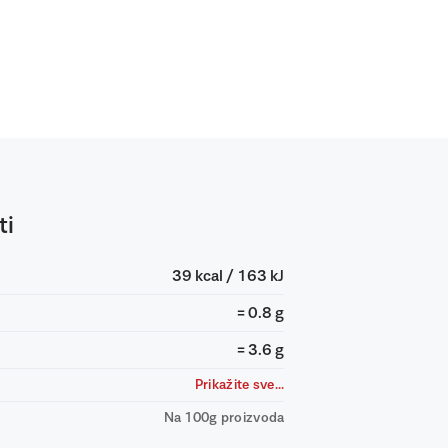
ti
39 kcal / 163 kJ
= 0.8 g
= 3.6 g
Prikažite sve...
Na 100g proizvoda