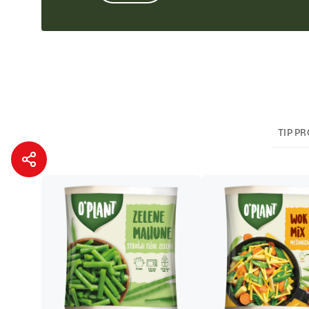
TIP P