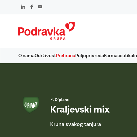
Skip
to
content
O nama
Održivost
Prehrana
Poljoprivreda
Farmaceutika
In
O’plant
Kraljevski mix
Kruna svakog tanjura