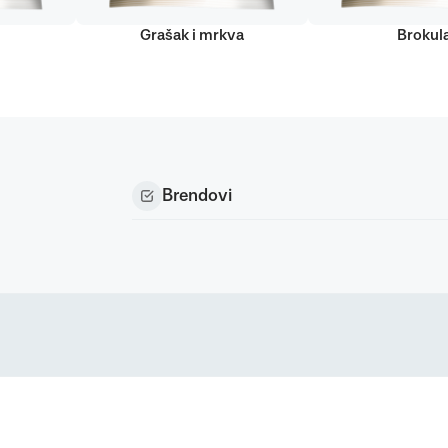
Grašak i mrkva
Brokul
Brendovi