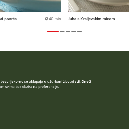
 od povrća
40 min
Juha s Kraljevskim mixom
esprijekorno se uklapaju u užurbani životni stil, čineći
 svima bez obzira na preferencije.