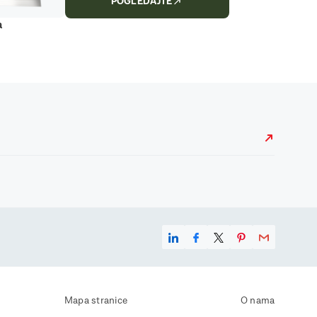
POGLEDAJTE
a
Mapa stranice
O nama
Uvjeti korištenja
Kontaktirajte nas