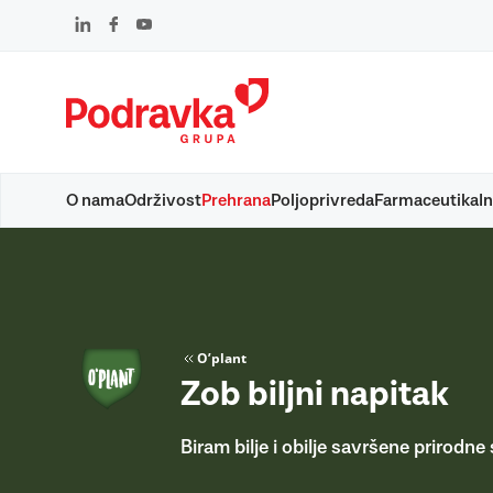
Skip
to
content
O nama
Održivost
Prehrana
Poljoprivreda
Farmaceutika
In
O’plant
Zob biljni napitak
Biram bilje i obilje savršene prirodne