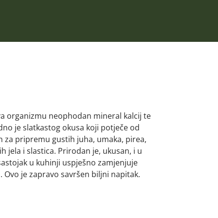
ava organizmu neophodan mineral kalcij te
dno je slatkastog okusa koji potječe od
an za pripremu gustih juha, umaka, pirea,
h jela i slastica. Prirodan je, ukusan, i u
astojak u kuhinji uspješno zamjenjuje
. Ovo je zapravo savršen biljni napitak.