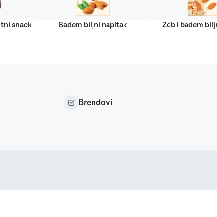
tni snack
Badem biljni napitak
Zob i badem bilj
Brendovi