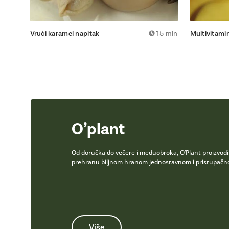
Vrući karamel napitak
15 min
Multivitami
O’plant
Od doručka do večere i međuobroka, O’Plant proizvodi b
prehranu biljnom hranom jednostavnom i pristupačnom
Više