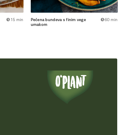
15 min
Pečena bundeva s finim vege
60 min
Vegan
umakom