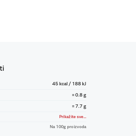
ti
45 kcal / 188 kJ
= 0.8 g
= 7.7 g
Prikažite sve...
Na 100g proizvoda