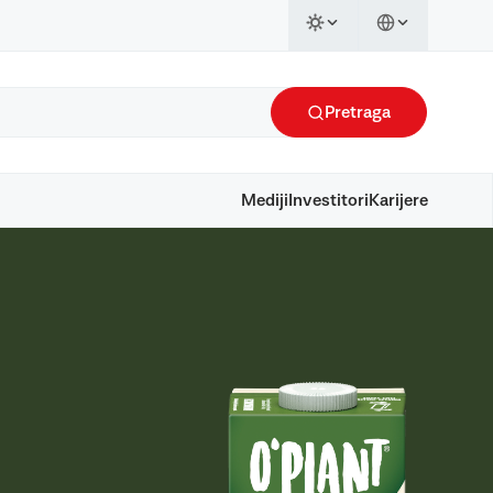
Pretraga
Mediji
Investitori
Karijere