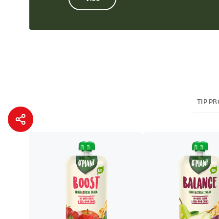
TIP P