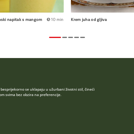
nski napitak s mangom
10 min
Krem juha od gljiva
esprijekorno se uklapaju u užurbani životni stil, čineći
 svima bez obzira na preferencije.