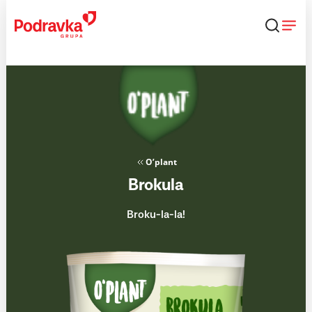
Skip
to
content
O’plant
Brokula
Broku-la-la!