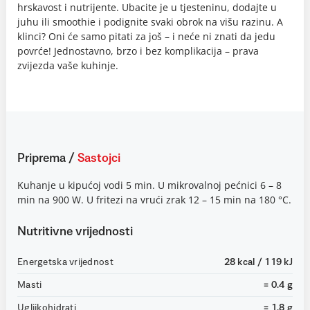
hrskavost i nutrijente. Ubacite je u tjesteninu, dodajte u
juhu ili smoothie i podignite svaki obrok na višu razinu. A
klinci? Oni će samo pitati za još – i neće ni znati da jedu
povrće! Jednostavno, brzo i bez komplikacija – prava
zvijezda vaše kuhinje.
Priprema
/
Sastojci
Kuhanje u kipućoj vodi 5 min. U mikrovalnoj pećnici 6 – 8
min na 900 W. U fritezi na vrući zrak 12 – 15 min na 180 °C.
Nutritivne vrijednosti
Energetska vrijednost
28 kcal / 119 kJ
Masti
= 0.4 g
Ugljikohidrati
= 1.8 g