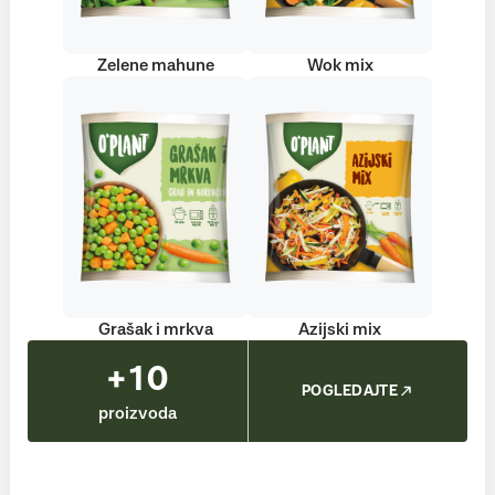
Zelene mahune
Wok mix
Grašak i mrkva
Azijski mix
+10
POGLEDAJTE
proizvoda