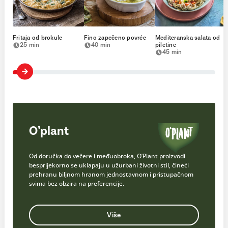
Fritaja od brokule
Fino zapečeno povrće
Mediteranska salata od
25 min
40 min
piletine
45 min
O’plant
Od doručka do večere i međuobroka, O’Plant proizvodi
besprijekorno se uklapaju u užurbani životni stil, čineći
prehranu biljnom hranom jednostavnom i pristupačnom
svima bez obzira na preferencije.
Više