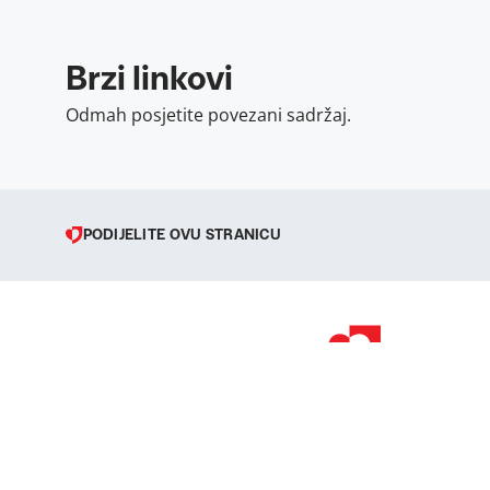
Brzi linkovi
Odmah posjetite povezani sadržaj.
PODIJELITE OVU STRANICU
© 1998 – 2026 
Podravka je regi