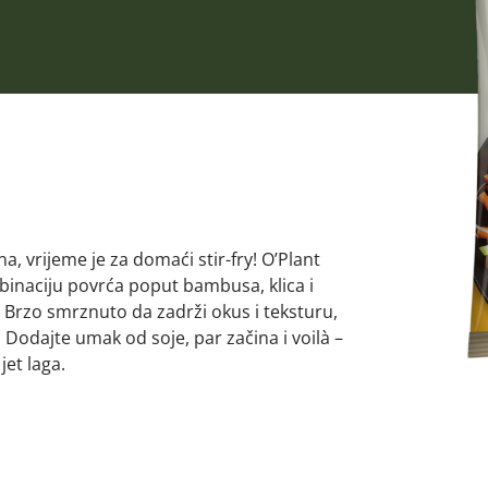
a, vrijeme je za domaći stir-fry! O’Plant
binaciju povrća poput bambusa, klica i
 Brzo smrznuto da zadrži okus i teksturu,
. Dodajte umak od soje, par začina i voilà –
jet laga.