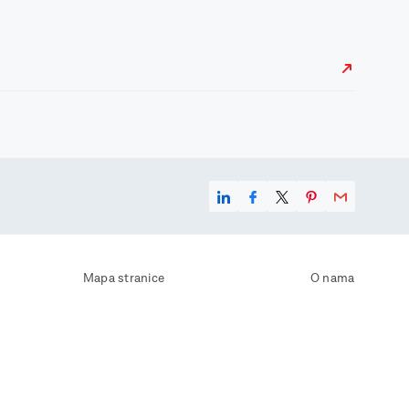
Mapa stranice
O nama
Uvjeti korištenja
Kontaktirajte nas
Zaštita osobnih podataka
Zaštita privatnosti
Izjava o pristupačnosti
Postavke kolačića
Pravila o korištenju kolačića