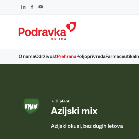
Skip
to
content
O nama
Održivost
Prehrana
Poljoprivreda
Farmaceutika
In
O’plant
Azijski mix
Azijski okusi, bez dugih letova