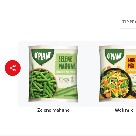
TIP P
Zelene mahune
Wok mix