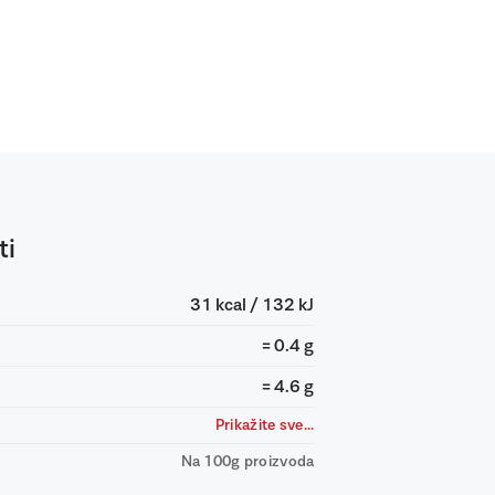
ti
31 kcal / 132 kJ
= 0.4 g
= 4.6 g
Prikažite sve...
Na 100g proizvoda