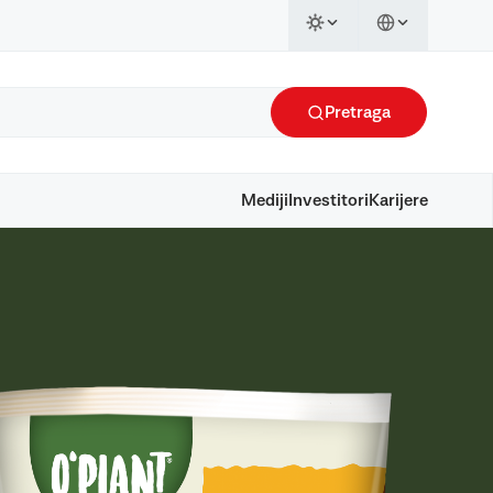
Pretraga
Mediji
Investitori
Karijere