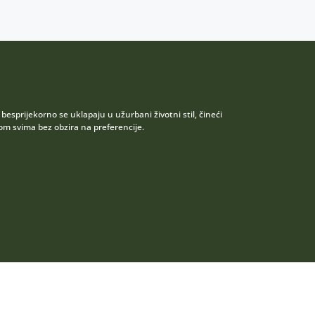
esprijekorno se uklapaju u užurbani životni stil, čineći
 svima bez obzira na preferencije.