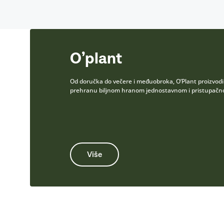
O’plant
Od doručka do večere i međuobroka, O’Plant proizvodi b
prehranu biljnom hranom jednostavnom i pristupačnom
Više