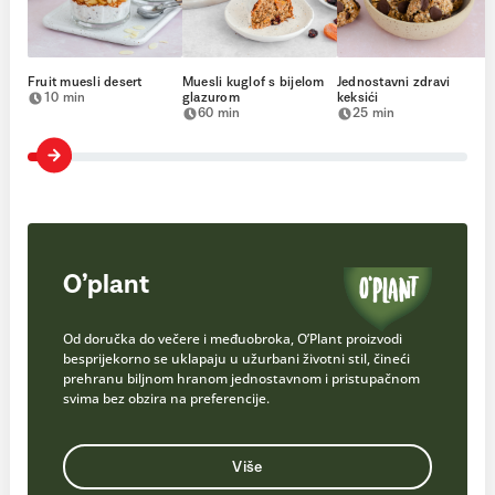
Fruit muesli desert
Muesli kuglof s bijelom
Jednostavni zdravi
10 min
glazurom
keksići
60 min
25 min
O’plant
Od doručka do večere i međuobroka, O’Plant proizvodi
besprijekorno se uklapaju u užurbani životni stil, čineći
prehranu biljnom hranom jednostavnom i pristupačnom
svima bez obzira na preferencije.
Više