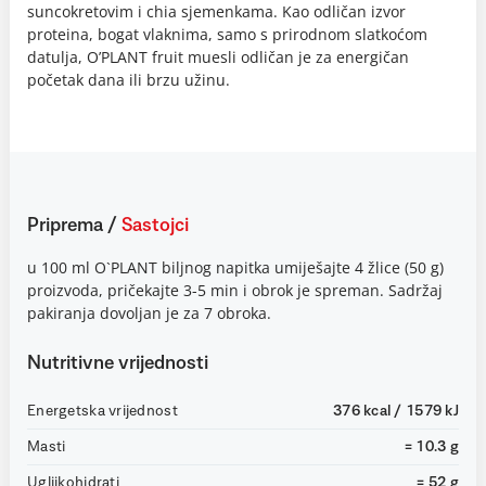
suncokretovim i chia sjemenkama. Kao odličan izvor
proteina, bogat vlaknima, samo s prirodnom slatkoćom
datulja, O’PLANT fruit muesli odličan je za energičan
početak dana ili brzu užinu.
Priprema
/
Sastojci
u 100 ml O`PLANT biljnog napitka umiješajte 4 žlice (50 g)
proizvoda, pričekajte 3-5 min i obrok je spreman. Sadržaj
pakiranja dovoljan je za 7 obroka.
Nutritivne vrijednosti
Energetska vrijednost
376 kcal / 1579 kJ
Masti
= 10.3 g
Ugljikohidrati
= 52 g