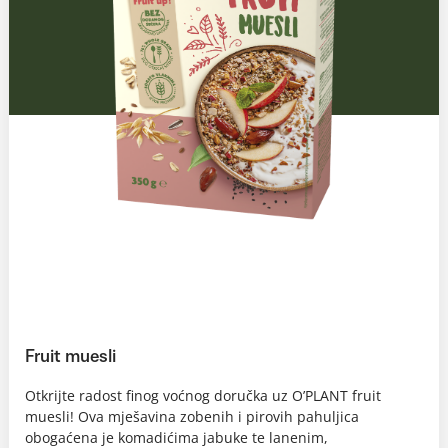
Fruit muesli
Otkrijte radost finog voćnog doručka uz O’PLANT fruit
muesli! Ova mješavina zobenih i pirovih pahuljica
obogaćena je komadićima jabuke te lanenim,