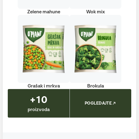
Zelene mahune
Wok mix
Grašak i mrkva
Brokula
+10
POGLEDAJTE
proizvoda