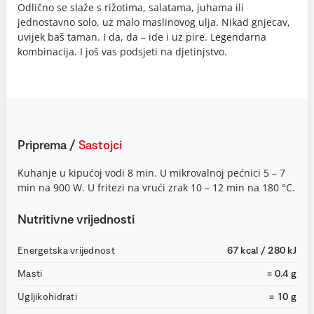
Odlično se slaže s rižotima, salatama, juhama ili
jednostavno solo, uz malo maslinovog ulja. Nikad gnjecav,
uvijek baš taman. I da, da – ide i uz pire. Legendarna
kombinacija. I još vas podsjeti na djetinjstvo.
Priprema
/
Sastojci
Kuhanje u kipućoj vodi 8 min. U mikrovalnoj pećnici 5 – 7
min na 900 W. U fritezi na vrući zrak 10 – 12 min na 180 °C.
Nutritivne vrijednosti
Energetska vrijednost
67 kcal / 280 kJ
Masti
= 0.4 g
Ugljikohidrati
= 10 g