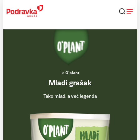
Skip
to
content
O’plant
Mladi grašak
Tako mlad, a već legenda