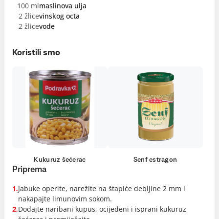
100 ml
maslinova ulja
2 žlice
vinskog octa
2 žlice
vode
Koristili smo
Kukuruz šećerac
Senf estragon
Priprema
Jabuke operite, narežite na štapiće debljine 2 mm i
1.
nakapajte limunovim sokom.
Dodajte naribani kupus, ocijeđeni i isprani kukuruz
2.