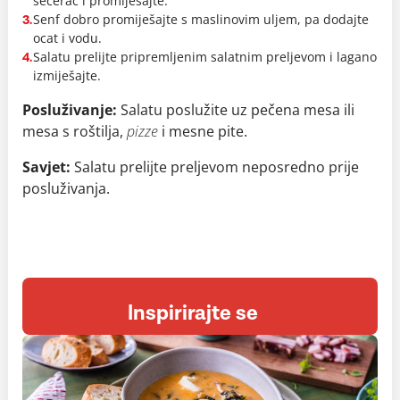
šećerac i promiješajte.
Senf dobro promiješajte s maslinovim uljem, pa dodajte
3.
ocat i vodu.
Salatu prelijte pripremljenim salatnim preljevom i lagano
4.
izmiješajte.
Posluživanje:
Salatu poslužite uz pečena mesa ili
mesa s roštilja,
pizze
i mesne pite.
Savjet:
Salatu prelijte preljevom neposredno prije
posluživanja.
Inspirirajte se