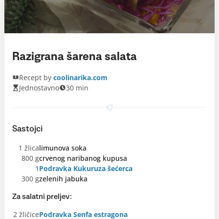
Razigrana šarena salata
Recept by
coolinarika.com
Jednostavno
30 min
Sastojci
1 žlica
limunova soka
800 g
crvenog naribanog kupusa
1
Podravka Kukuruza šećerca
300 g
zelenih jabuka
Za salatni preljev:
2 žličice
Podravka Senfa estragona