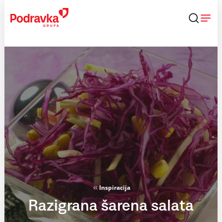
Skip
to
content
Inspiracija
Razigrana šarena salata