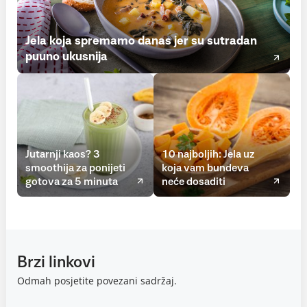
Jela koja spremamo danas jer su sutradan
puuno ukusnija
Jutarnji kaos? 3
10 najboljih: Jela uz
smoothija za ponijeti
koja vam bundeva
gotova za 5 minuta
neće dosaditi
Brzi linkovi
Odmah posjetite povezani sadržaj.