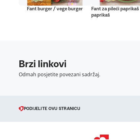
Fant burger / vege burger
Fant za pileći paprikaš
paprikaš
Brzi linkovi
Odmah posjetite povezani sadržaj.
PODIJELITE OVU STRANICU