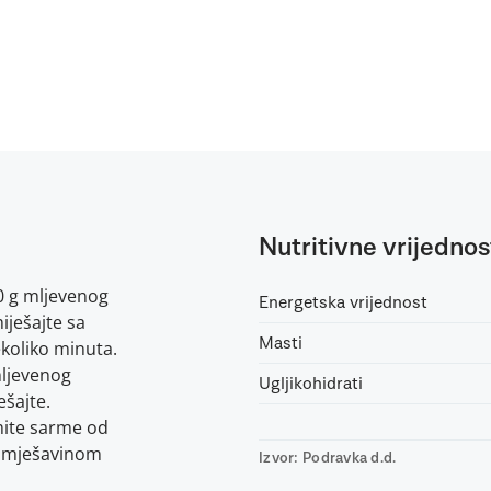
Nutritivne vrijednos
0 g mljevenog
Energetska vrijednost
iješajte sa
Masti
ekoliko minuta.
ljevenog
Ugljikohidrati
ešajte.
mite sarme od
om mješavinom
Izvor: Podravka d.d.