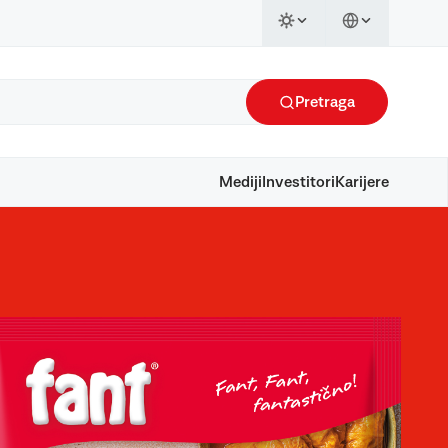
Pretraga
Mediji
Investitori
Karijere