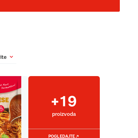
ite
+19
proizvoda
POGLEDAJTE