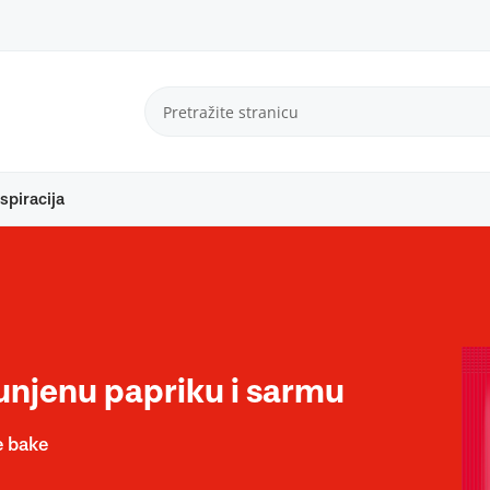
spiracija
unjenu papriku i sarmu
e bake