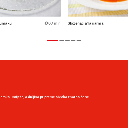
 umaku
60 min
Složenac a’la sarma
narsko umijeće, a duljina pripreme obroka znatno će se