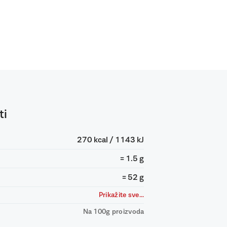
ti
270 kcal / 1143 kJ
= 1.5 g
= 52 g
Prikažite sve...
Na 100g proizvoda