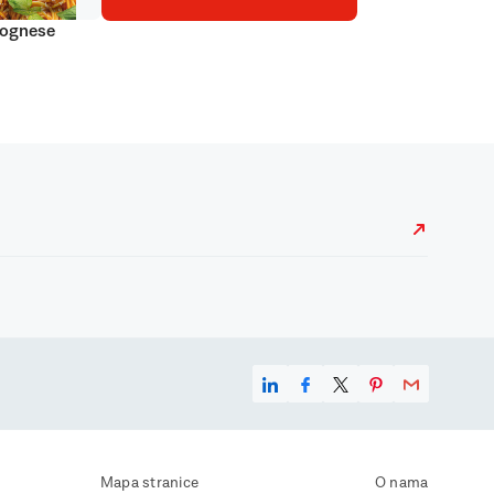
lognese
Mapa stranice
O nama