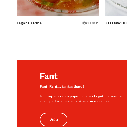
Lagana sarma
80 min
Krastavci u
Fant
Fant, Fant,... fantastično!
Fant mješavine za pripremu jela obogatit će vaše kuli
smanjiti dok je savršen okus jelima zajamčen.
Više