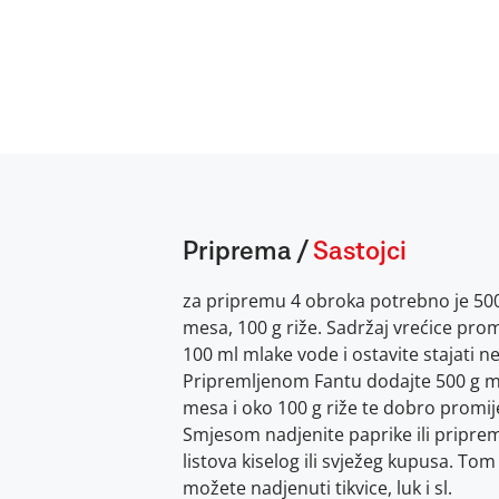
Priprema
/
Sastojci
za pripremu 4 obroka potrebno je 50
mesa, 100 g riže. Sadržaj vrećice prom
100 ml mlake vode i ostavite stajati n
Pripremljenom Fantu dodajte 500 g m
mesa i oko 100 g riže te dobro promij
Smjesom nadjenite paprike ili pripre
listova kiselog ili svježeg kupusa. T
možete nadjenuti tikvice, luk i sl.