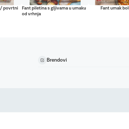
 / povrtni
Fant piletina s gljivama u umaku
Fant umak bo
od vrhnja
Brendovi