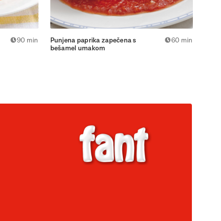
90 min
Punjena paprika zapečena s
60 min
Papr
bešamel umakom
gorg