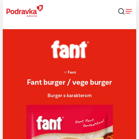
Skip
to
content
Fant
Fant burger / vege burger
Burger s karakterom