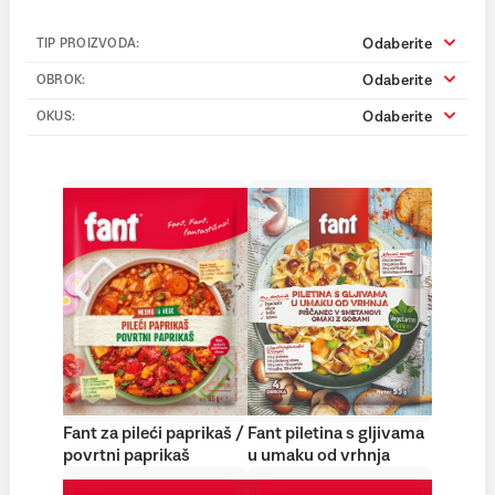
Odaberite
TIP PROIZVODA:
Odaberite
OBROK:
Odaberite
OKUS:
Fant za pileći paprikaš /
Fant piletina s gljivama
povrtni paprikaš
u umaku od vrhnja