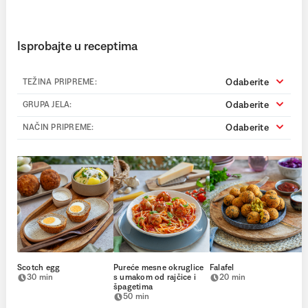
Isprobajte u receptima
Odaberite
TEŽINA PRIPREME:
Odaberite
GRUPA JELA:
Odaberite
NAČIN PRIPREME:
Scotch egg
Pureće mesne okruglice
Falafel
30 min
s umakom od rajčice i
20 min
špagetima
50 min