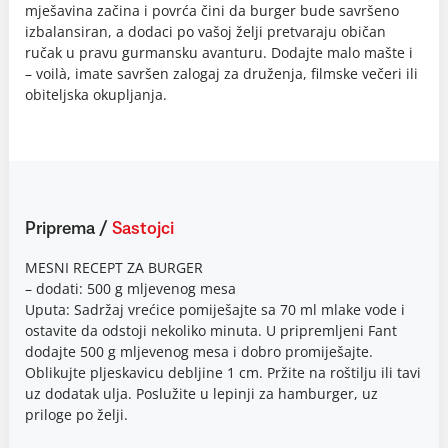
mješavina začina i povrća čini da burger bude savršeno
izbalansiran, a dodaci po vašoj želji pretvaraju običan
ručak u pravu gurmansku avanturu. Dodajte malo mašte i
– voilà, imate savršen zalogaj za druženja, filmske večeri ili
obiteljska okupljanja.
Priprema
/
Sastojci
MESNI RECEPT ZA BURGER
– dodati: 500 g mljevenog mesa
Uputa: Sadržaj vrećice pomiješajte sa 70 ml mlake vode i
ostavite da odstoji nekoliko minuta. U pripremljeni Fant
dodajte 500 g mljevenog mesa i dobro promiješajte.
Oblikujte pljeskavicu debljine 1 cm. Pržite na roštilju ili tavi
uz dodatak ulja. Poslužite u lepinji za hamburger, uz
priloge po želji.