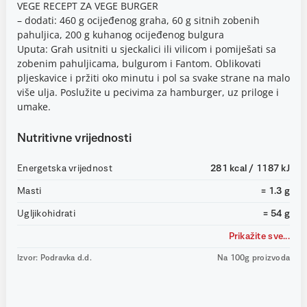
VEGE RECEPT ZA VEGE BURGER
– dodati: 460 g ocijeđenog graha, 60 g sitnih zobenih
pahuljica, 200 g kuhanog ocijeđenog bulgura
Uputa: Grah usitniti u sjeckalici ili vilicom i pomiješati sa
zobenim pahuljicama, bulgurom i Fantom. Oblikovati
pljeskavice i pržiti oko minutu i pol sa svake strane na malo
više ulja. Poslužite u pecivima za hamburger, uz priloge i
umake.
Nutritivne vrijednosti
Energetska vrijednost
281 kcal / 1187 kJ
Masti
= 1.3 g
Ugljikohidrati
= 54 g
Prikažite sve...
Izvor: Podravka d.d.
Na 100g proizvoda