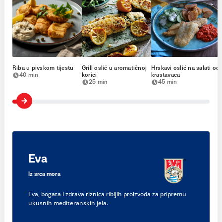
Riba u pivskom tijestu
Grill oslić u aromatičnoj
Hrskavi oslić na salati od
40 min
korici
krastavaca
25 min
45 min
Eva
Iz srca mora
Eva, bogata i zdrava riznica ribljih proizvoda za pripremu
ukusnih mediteranskih jela.