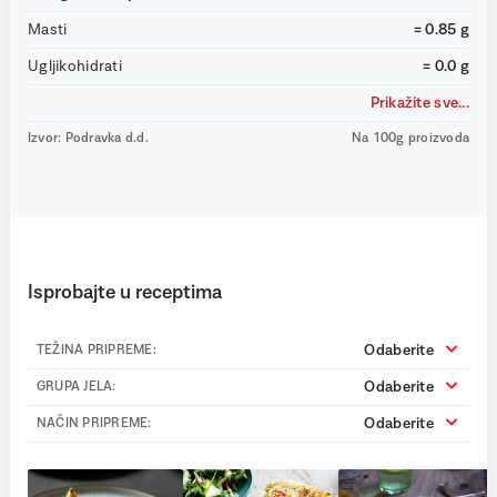
Masti
= 0.85 g
Ugljikohidrati
= 0.0 g
Prikažite sve...
Izvor: Podravka d.d.
Na 100g proizvoda
Isprobajte u receptima
Odaberite
TEŽINA PRIPREME:
Odaberite
GRUPA JELA:
Odaberite
NAČIN PRIPREME: