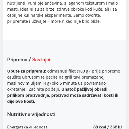
nutrijenti. Puni bjelančevina, s laganom teksturom i malo
masti, idealni su za brze, zdrave obroke kod kuće, ali i za
ozbiljne kulinarske eksperimente. Samo otvorite,
pripremite i uživajte – more nikad nije bilo bliže.
Priprema
/
Sastojci
Upute za pripremu:
odmrznuti filet (100 g), prije pripreme
osušite ubrusom te pecite na grill tavi premazanoj
maslinovim uljem (4 g) oko 5 minuta uz povremeno
okretanje. Začinite po želji.
Unatoč pažljivoj obradi
prilikom proizvodnje, proizvod može sadržavati kosti ili
dijelove kosti.
Nutritivne vrijednosti
Energetska vrijednost
88 kcal / 368 kJ