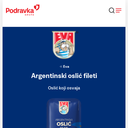
Skip
to
content
Eva
Argentinski oslić fileti
Oslić koji osvaja