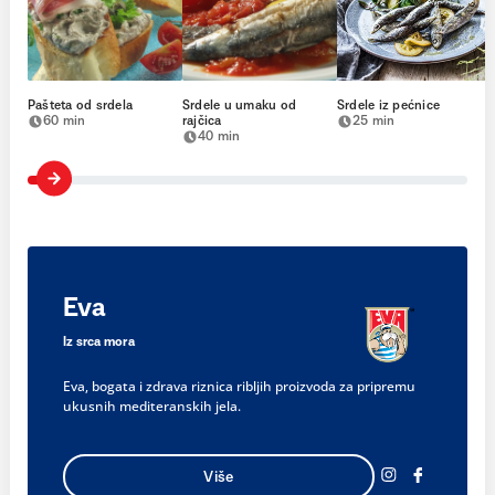
Pašteta od srdela
Srdele u umaku od
Srdele iz pećnice
60 min
rajčica
25 min
40 min
Eva
Iz srca mora
Eva, bogata i zdrava riznica ribljih proizvoda za pripremu
ukusnih mediteranskih jela.
Više