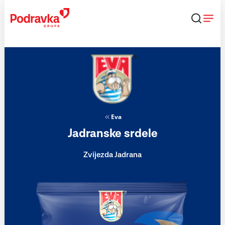
Skip
to
content
Eva
Jadranske srdele
Zvijezda Jadrana