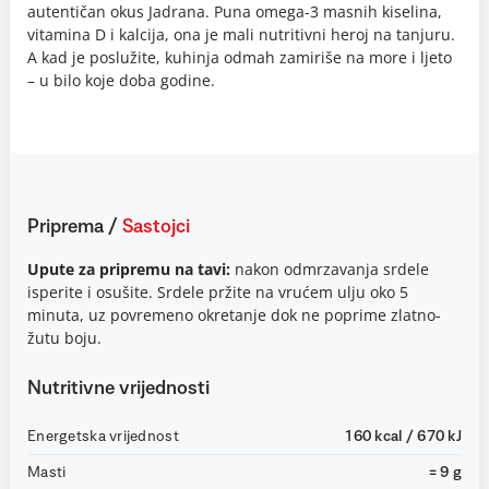
autentičan okus Jadrana. Puna omega-3 masnih kiselina,
vitamina D i kalcija, ona je mali nutritivni heroj na tanjuru.
A kad je poslužite, kuhinja odmah zamiriše na more i ljeto
– u bilo koje doba godine.
Priprema
/
Sastojci
Upute za pripremu na tavi:
nakon odmrzavanja srdele
isperite i osušite. Srdele pržite na vrućem ulju oko 5
minuta, uz povremeno okretanje dok ne poprime zlatno-
žutu boju.
Nutritivne vrijednosti
Energetska vrijednost
160 kcal / 670 kJ
Masti
= 9 g