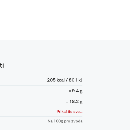
ti
205 kcal / 801 kJ
= 9.4 g
= 18.2 g
Prikažite sve...
Na 100g proizvoda