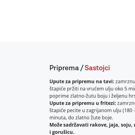
Priprema
/
Sastojci
Upute za pripremu na tavi:
zamrznut
štapiće pržiti na vrućem ulju oko 5 m
poprime zlatno-žutu boju i željenu hr
Upute za pripremu u fritezi:
zamrznu
štapiće pecite u zagrijanom ulju (180 
minuta, do zlatno žute boje.
Može sadržavati rakove, jaja, soju, 
i gorušicu.