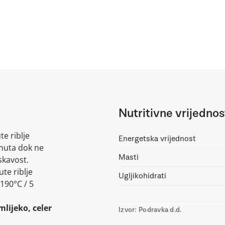
Nutritivne vrijednos
e riblje
Energetska vrijednost
inuta dok ne
Masti
skavost.
te riblje
Ugljikohidrati
-190°C / 5
mlijeko, celer
Izvor: Podravka d.d.