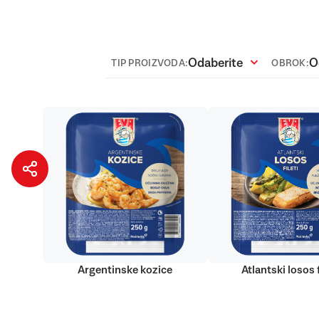
Odaberite
O
TIP PROIZVODA:
OBROK:
Argentinske kozice
Atlantski losos f