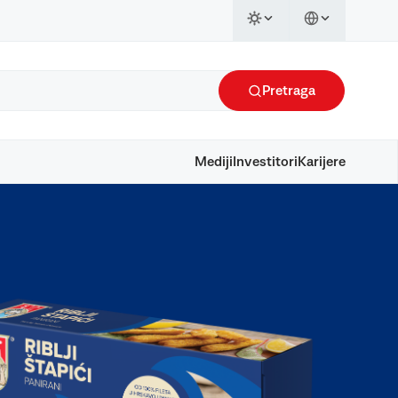
Pretraga
Mediji
Investitori
Karijere