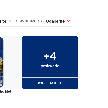
rite
Odaberite
GLAVNI SASTOJAK:
+4
proizvoda
POGLEDAJTE
ić fileti