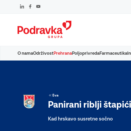
Skip
to
content
O nama
Održivost
Prehrana
Poljoprivreda
Farmaceutika
In
Eva
Panirani riblji štapić
Kad hrskavo susretne sočno