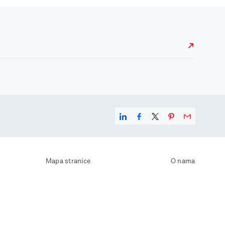
Mapa stranice
O nama
Uvjeti korištenja
Kontaktirajte nas
Zaštita osobnih podataka
Zaštita privatnosti
Izjava o pristupačnosti
Postavke kolačića
Pravila o korištenju kolačića