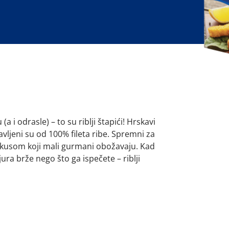
(a i odrasle) – to su riblji štapići! Hrskavi
avljeni su od 100% fileta ribe. Spremni za
 okusom koji mali gurmani obožavaju. Kad
jura brže nego što ga ispečete – riblji