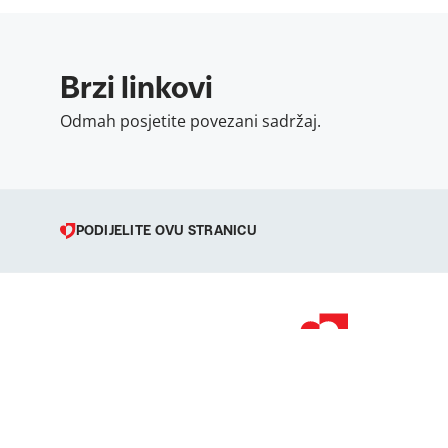
Brzi linkovi
Odmah posjetite povezani sadržaj.
PODIJELITE OVU STRANICU
© 1998 – 2026 
Podravka je regi