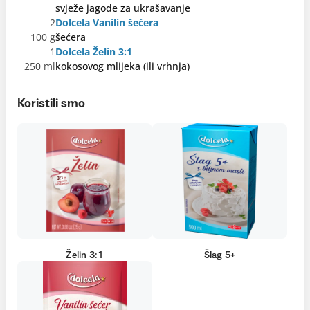
svježe jagode za ukrašavanje
2
Dolcela Vanilin šećera
100 g
šećera
1
Dolcela Želin 3:1
250 ml
kokosovog mlijeka (ili vrhnja)
Koristili smo
Želin 3:1
Šlag 5+