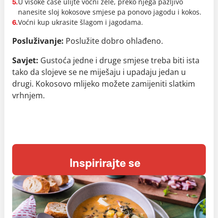
U visoke čaše ulijte voćni žele, preko njega pažljivo
5.
nanesite sloj kokosove smjese pa ponovo jagodu i kokos.
Voćni kup ukrasite šlagom i jagodama.
6.
Posluživanje:
Poslužite dobro ohlađeno.
Savjet:
Gustoća jedne i druge smjese treba biti ista
tako da slojeve se ne miješaju i upadaju jedan u
drugi.
Kokosovo mlijeko možete zamijeniti slatkim
vrhnjem.
Inspirirajte se