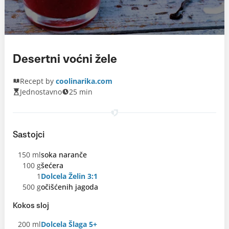
Desertni voćni žele
Recept by
coolinarika.com
Jednostavno
25 min
Sastojci
150 ml
soka naranče
100 g
šećera
1
Dolcela Želin 3:1
500 g
očišćenih jagoda
Kokos sloj
200 ml
Dolcela Šlaga 5+