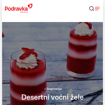
Skip
to
content
Inspiracija
Desertni voćni žele