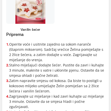
Vanilin šećer
Priprema
Operite voće i usitnite zajedno sa sokom naranče
1.
(štapnim mikserom). Sadržaj vrećice Želina pomiješajte s
2 žlice šećera, a zatim dodajte u voće. Zagrijavajte uz
miješanje do vrenja.
Stalno miješajući dodajte šećer. Pustite da zavri i kuhajte
2.
3 minute, maknite s vatre i uklonite pjenu. Ostavite da se
smjesa ohladi i počne želirati.
Zatim napravite smjesu od kokosa. Da biste to postigli u
3.
kokosovo mlijeko umiješajte Želin pomiješan sa 2 žlice
šećera i vanilin šećerom.
Zagrijavajte uz miješanje i kad zavri kuhajte uz miješanje
4.
3 minute. Ostavite da se smjesa hladi i počne
zgušnjavati.