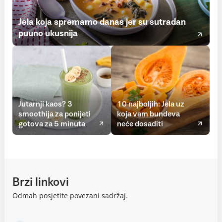
Jela koja spremamo danas jer su sutradan
puuno ukusnija
Jutarnji kaos? 3
10 najboljih: Jela uz
smoothija za ponijeti
koja vam bundeva
gotova za 5 minuta
neće dosaditi
Brzi linkovi
Odmah posjetite povezani sadržaj.