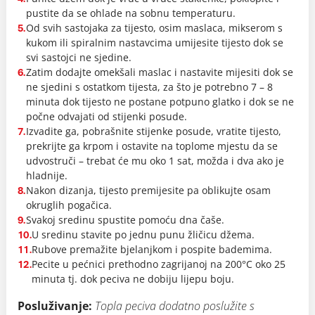
pustite da se ohlade na sobnu temperaturu.
Od svih sastojaka za tijesto, osim maslaca, mikserom s
5.
kukom ili spiralnim nastavcima umijesite tijesto dok se
svi sastojci ne sjedine.
Zatim dodajte omekšali maslac i nastavite mijesiti dok se
6.
ne sjedini s ostatkom tijesta, za što je potrebno 7 – 8
minuta dok tijesto ne postane potpuno glatko i dok se ne
počne odvajati od stijenki posude.
Izvadite ga, pobrašnite stijenke posude, vratite tijesto,
7.
prekrijte ga krpom i ostavite na toplome mjestu da se
udvostruči – trebat će mu oko 1 sat, možda i dva ako je
hladnije.
Nakon dizanja, tijesto premijesite pa oblikujte osam
8.
okruglih pogačica.
Svakoj sredinu spustite pomoću dna čaše.
9.
U sredinu stavite po jednu punu žličicu džema.
10.
Rubove premažite bjelanjkom i pospite bademima.
11.
Pecite u pećnici prethodno zagrijanoj na 200°C oko 25
12.
minuta tj. dok peciva ne dobiju lijepu boju.
Posluživanje:
Topla peciva dodatno poslužite s