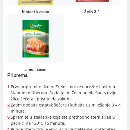
Instant kvasac
Želin 3:1
Limun šećer
Priprema
Prvo pripremite džem: Zrele smokve narežite i usitnite
1.
štapnim mikserom. Dodajte im Želin pomiješan s dvije
žlice šećera i pustite da zakuha.
Zatim dodajte ostatak šećera i kuhajte uz miješanje 3 – 4
2.
minute.
Spremite u staklenke koje ste prethodno sterilizirali u
3.
pećnici na 120°C 15 minuta.
Punite džem dok je vruć u vruće staklenke, poklopite i
4.