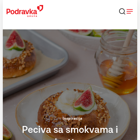
Skip
to
content
Inspiracija
Peciva sa smokvama i