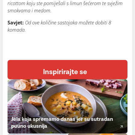
ricottom koju ste pomiješali s limun šećerom te svježim
smokvama i medom.
Savjet:
Od ove količine sastojaka možete dobiti 8
komada.
Inspirirajte se
Jela koja spremamo danas jer su sutradan
puuno ukusnija