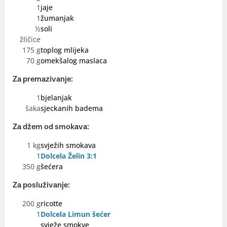
1
jaje
1
žumanjak
½
soli
žličice
175 g
toplog mlijeka
70 g
omekšalog maslaca
Za premazivanje:
1
bjelanjak
šaka
sjeckanih badema
Za džem od smokava:
1 kg
svježih smokava
1
Dolcela Želin 3:1
350 g
šećera
Za posluživanje:
200 g
ricotte
1
Dolcela Limun šećer
svježe smokve