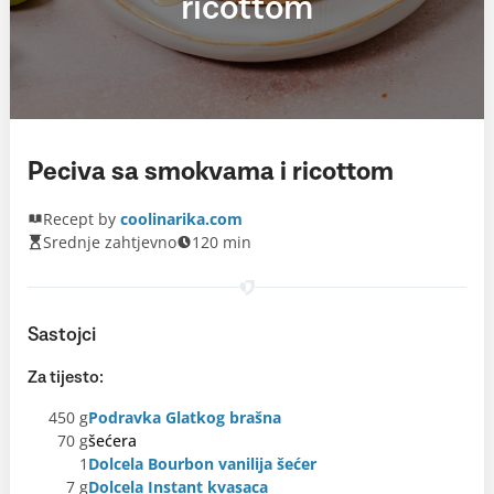
ricottom
Peciva sa smokvama i ricottom
Recept by
coolinarika.com
Srednje zahtjevno
120 min
Sastojci
Za tijesto:
450 g
Podravka Glatkog brašna
70 g
šećera
1
Dolcela Bourbon vanilija šećer
7 g
Dolcela Instant kvasaca