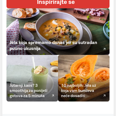
Inspirirajte se
Jela koja spremamo danas jer su sutradan
puuno ukusnija
Jutarnji kaos? 3
10 najboljih: Jela uz
smoothija za ponijeti
koja vam bundeva
gotova za 5 minuta
neće dosaditi