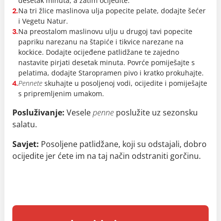
desetak minuta, a zatim ocijedite.
Na tri žlice maslinova ulja popecite pelate, dodajte šećer
2.
i Vegetu Natur.
Na preostalom maslinovu ulju u drugoj tavi popecite
3.
papriku narezanu na štapiće i tikvice narezane na
kockice. Dodajte ocijeđene patlidžane te zajedno
nastavite pirjati desetak minuta. Povrće pomiješajte s
pelatima, dodajte Staropramen pivo i kratko prokuhajte.
Pennete
skuhajte u posoljenoj vodi, ocijedite i pomiješajte
4.
s pripremljenim umakom.
Posluživanje:
Vesele
penne
poslužite uz sezonsku
salatu.
Savjet:
Posoljene patlidžane, koji su odstajali, dobro
ocijedite jer ćete im na taj način odstraniti gorčinu.