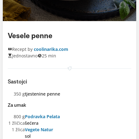
Vesele penne
Recept by
coolinarika.com
Jednostavno
25 min
Sastojci
350 g
tjestenine penne
Za umak
800 g
Podravka Pelata
1 žličica
šećera
1 žlica
Vegete Natur
sol