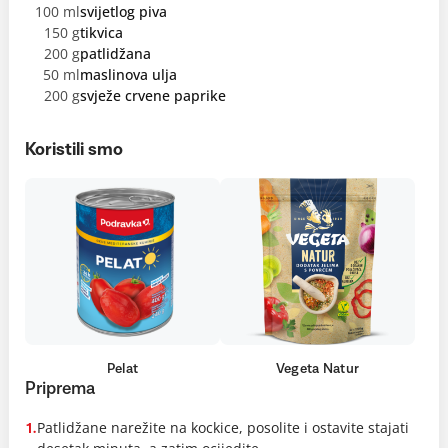
100 ml
svijetlog piva
150 g
tikvica
200 g
patlidžana
50 ml
maslinova ulja
200 g
svježe crvene paprike
Koristili smo
Pelat
Vegeta Natur
Priprema
Patlidžane narežite na kockice, posolite i ostavite stajati
1.