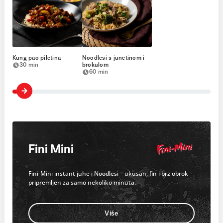
Kung pao piletina
Noodlesi s junetinom i
30 min
brokulom
60 min
Fini Mini
Fini-Mini instant juhe i Noodlesi – ukusan, fin i brz obrok
pripremljen za samo nekoliko minuta.
Više