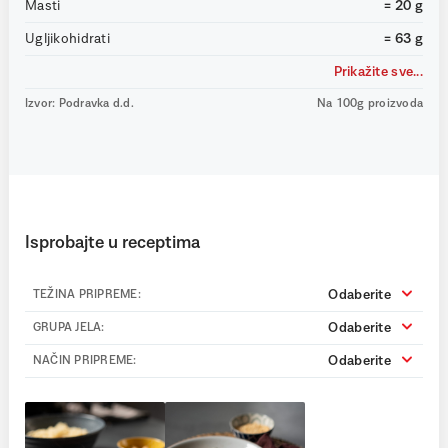
Masti
= 20 g
Ugljikohidrati
= 63 g
Prikažite sve...
Izvor: Podravka d.d.
Na 100g proizvoda
Isprobajte u receptima
Odaberite
TEŽINA PRIPREME:
Odaberite
GRUPA JELA:
Odaberite
NAČIN PRIPREME: