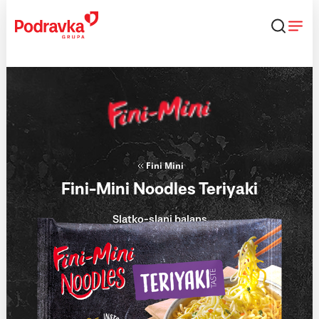
Skip
to
content
Fini Mini
Fini-Mini Noodles Teriyaki
Slatko-slani balans