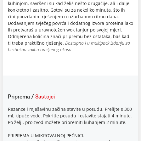
kuhinjom, savršeni su kad želiš nešto drugačije, ali i dalje
konkretno i zasitno. Gotovi su za nekoliko minuta, što ih
čini pouzdanim rješenjem u užurbanom ritmu dana.
Dodavanjem svježeg povrća i dodatnog izvora proteina lako
ih pretvaraš u uravnotežen wok tanjur po svojoj mjeri.
Odmjerena količina znači pripremu bez ostataka, baš kad
ti treba praktično rješenje.
Dostupno i u multipack izdanju za
bezbrižnu zalihu omiljenog okusa.
Priprema
/
Sastojci
Rezance i mješavinu začina stavite u posudu. Prelijte s 300
mL kipuće vode. Pokrijte posudu i ostavite stajati 4 minute.
Po želji, proizvod možete pripremiti kuhanjem 2 minute.
PRIPREMA U MIKROVALNOJ PEĆNICI: