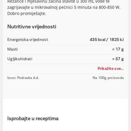
Rezance i mješavinu začina stavite u 300 mL vode te
zagrijavajte u mikrovalnoj pećnici 5 minuta na 800-850 W.
Dobro promiješajte.
Nutritivne vrijednosti
Energetska vrijednost
435 kcal / 1825 kJ
Masti
= 17 g
Ugljikohidrati
= 57 g
Prikažite sve...
Izvor: Podravka d.d.
Na 100g proizvoda
Isprobajte u receptima