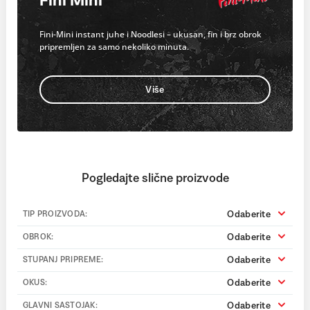
Fini Mini
Fini-Mini instant juhe i Noodlesi – ukusan, fin i brz obrok
pripremljen za samo nekoliko minuta.
Više
Pogledajte slične proizvode
Odaberite
TIP PROIZVODA:
Odaberite
OBROK:
Odaberite
STUPANJ PRIPREME:
Odaberite
OKUS:
Odaberite
GLAVNI SASTOJAK: