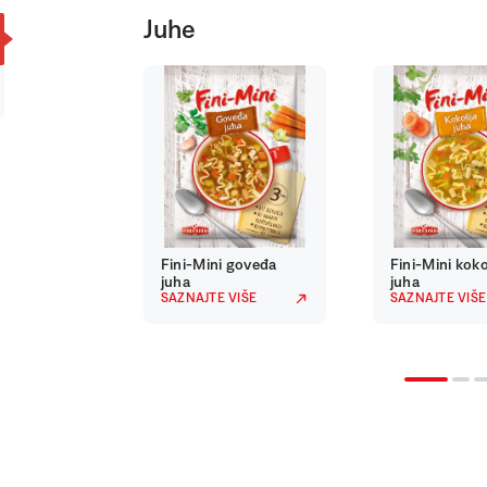
Juhe
Fini-Mini goveđa
Fini-Mini kok
juha
juha
SAZNAJTE VIŠE
SAZNAJTE VIŠE