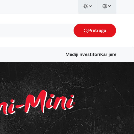
Pretraga
Mediji
Investitori
Karijere