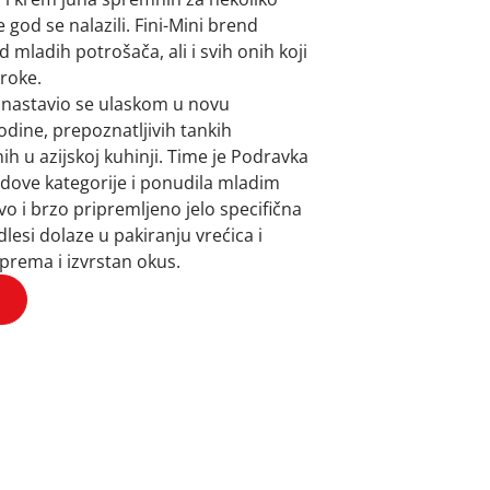
god se nalazili. Fini-Mini brend
 mladih potrošača, ali i svih onih koji
broke.
a nastavio se ulaskom u novu
odine, prepoznatljivih tankih
ih u azijskoj kuhinji. Time je Podravka
dove kategorije i ponudila mladim
o i brzo pripremljeno jelo specifična
dlesi dolaze u pakiranju vrećica i
iprema i izvrstan okus.