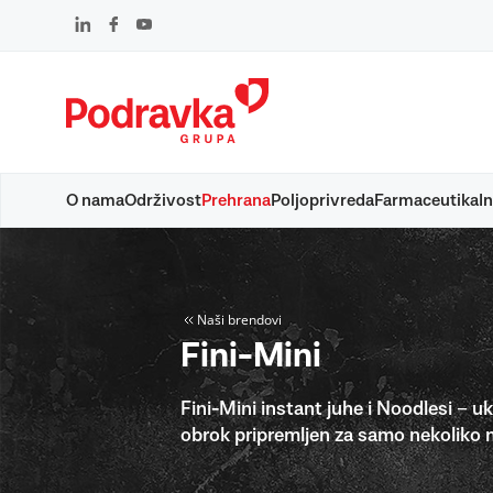
Skip
to
content
O nama
Održivost
Prehrana
Poljoprivreda
Farmaceutika
In
Naši brendovi
Fini-Mini
Fini-Mini instant juhe i Noodlesi – uk
obrok pripremljen za samo nekoliko 