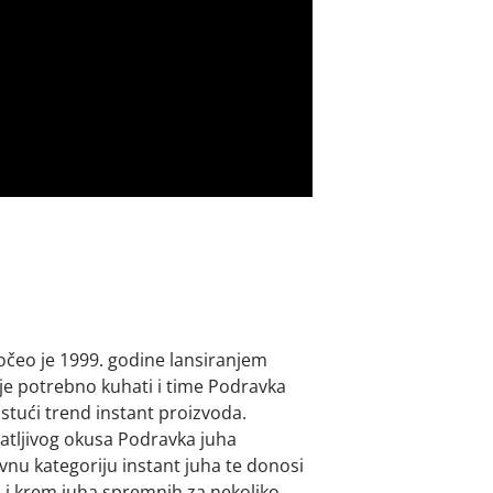
očeo je 1999. godine lansiranjem
nije potrebno kuhati i time Podravka
tući trend instant proizvoda.
natljivog okusa Podravka juha
vnu kategoriju instant juha te donosi
 i krem juha spremnih za nekoliko