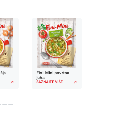
ošja
Fini-Mini povrtna
Fini-Mini krem ju
juha
od bundeve
SAZNAJTE VIŠE
SAZNAJTE VIŠE