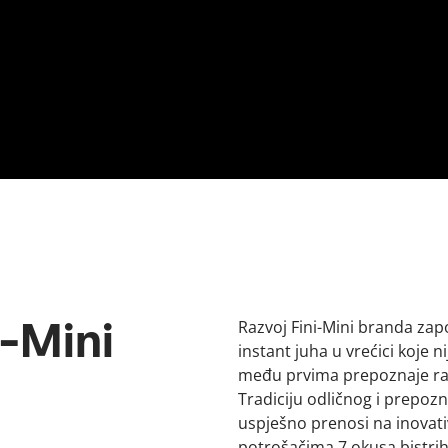
Razvoj Fini-Mini branda zap
i-Mini
instant juha u vrećici koje 
među prvima prepoznaje ras
Tradiciju odličnog i prepoz
uspješno prenosi na inovati
potrošačima 7 okusa bistrih