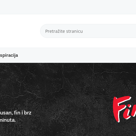
spiracija
usan, fin i brz
minuta.