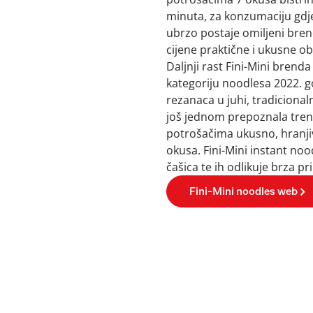
minuta, za konzumaciju gdje 
ubrzo postaje omiljeni brend
cijene praktične i ukusne o
Daljnji rast Fini-Mini brend
kategoriju noodlesa 2022. g
rezanaca u juhi, tradicionaln
još jednom prepoznala tren
potrošačima ukusno, hranjiv
okusa. Fini-Mini instant noo
čašica te ih odlikuje brza pr
Fini-Mini noodles web