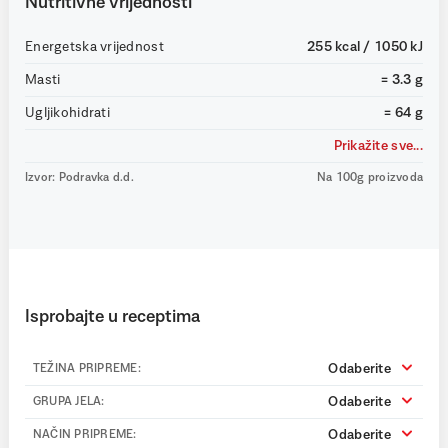
Nutritivne vrijednosti
Energetska vrijednost
255 kcal / 1050 kJ
Masti
= 3.3 g
Ugljikohidrati
= 64 g
Prikažite sve...
Izvor: Podravka d.d.
Na 100g proizvoda
Isprobajte u receptima
Odaberite
TEŽINA PRIPREME:
Odaberite
GRUPA JELA:
Odaberite
NAČIN PRIPREME: