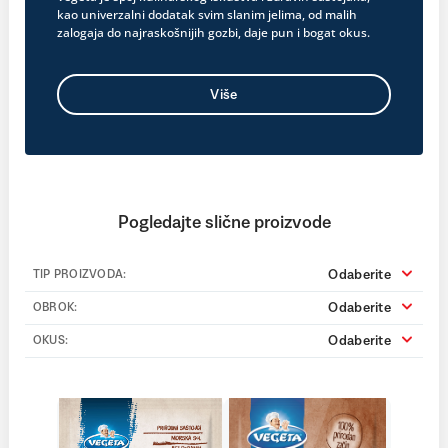
kao univerzalni dodatak svim slanim jelima, od malih
zalogaja do najraskošnijih gozbi, daje pun i bogat okus.
Više
Pogledajte slične proizvode
Odaberite
TIP PROIZVODA:
Odaberite
OBROK:
Odaberite
OKUS: