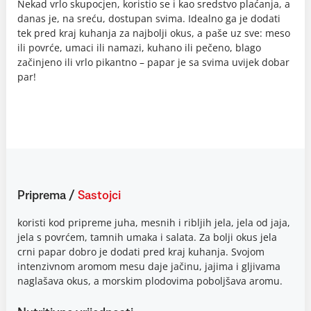
Nekad vrlo skupocjen, koristio se i kao sredstvo plaćanja, a
danas je, na sreću, dostupan svima. Idealno ga je dodati
tek pred kraj kuhanja za najbolji okus, a paše uz sve: meso
ili povrće, umaci ili namazi, kuhano ili pečeno, blago
začinjeno ili vrlo pikantno – papar je sa svima uvijek dobar
par!
Priprema
/
Sastojci
koristi kod pripreme juha, mesnih i ribljih jela, jela od jaja,
jela s povrćem, tamnih umaka i salata. Za bolji okus jela
crni papar dobro je dodati pred kraj kuhanja. Svojom
intenzivnom aromom mesu daje jačinu, jajima i gljivama
naglašava okus, a morskim plodovima poboljšava aromu.