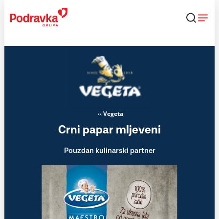
Skip
to
content
Vegeta
Crni papar mljeveni
Pouzdan kulinarski partner