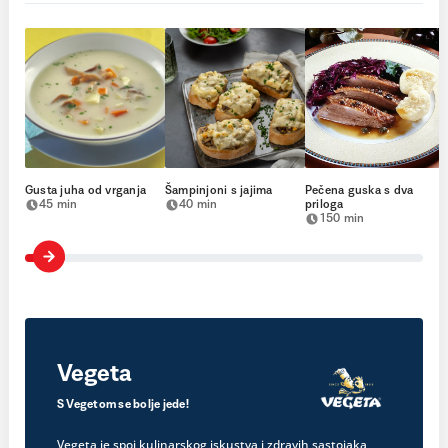
Gusta juha od vrganja
Šampinjoni s jajima
Pečena guska s dva
45 min
40 min
priloga
150 min
Vegeta
S Vegetom se bolje jede!
Vegeta je spoj kulinarskog iskustva i zdravih sastojaka,