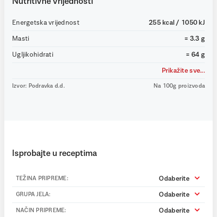
Nutritivne vrijednosti
Energetska vrijednost
255 kcal / 1050 kJ
Masti
= 3.3 g
Ugljikohidrati
= 64 g
Prikažite sve...
Izvor: Podravka d.d.
Na 100g proizvoda
Isprobajte u receptima
Odaberite
TEŽINA PRIPREME:
Odaberite
GRUPA JELA:
Odaberite
NAČIN PRIPREME: