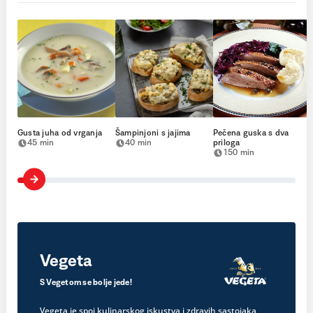
Gusta juha od vrganja
Šampinjoni s jajima
Pečena guska s dva
45 min
40 min
priloga
150 min
Vegeta
S Vegetom se bolje jede!
Vegeta je spoj kulinarskog iskustva i zdravih sastojaka,