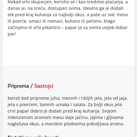
Nekad vrlo skupocjen, koristio se i kao sredstvo plaćanja, a
danas je, na sreću, dostupan svima. Idealno ga je dodati
tek pred kraj kuhanja za najbolji okus, a paše uz sve: meso
ili povrće, umaci ili namazi, kuhano ili pečeno, blago
začinjeno ili vrlo pikantno – papar je sa svima uvijek dobar
par!
Priprema
/
Sastojci
koristi kod pripreme juha, mesnih i ribljih jela, jela od jaja,
jela s povrćem, tamnih umaka i salata. Za bolji okus jela
crni papar dobro je dodati pred kraj kuhanja. Svojom
intenzivnom aromom mesu daje jačinu, jajima i gljivama
naglašava okus, a morskim plodovima poboljšava aromu.