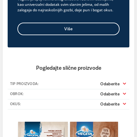
kao univerzalni dodatak svim slanim jelima, od malih
zalogaja do najraskošnijih gozbi, daje pun i bogat okus.
Više
Pogledajte slične proizvode
Odaberite
TIP PROIZVODA:
Odaberite
OBROK:
Odaberite
OKUS: