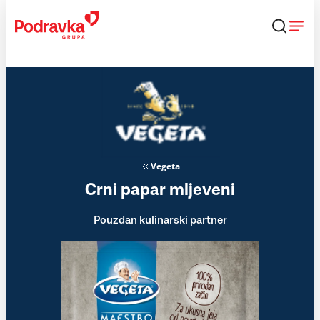
Skip
to
content
Vegeta
Crni papar mljeveni
Pouzdan kulinarski partner