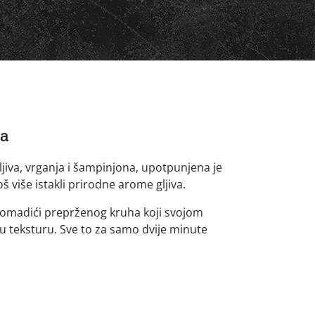
va
ljiva, vrganja i šampinjona, upotpunjena je
više istakli prirodne arome gljiva.
ni komadići preprženog kruha koji svojom
 teksturu. Sve to za samo dvije minute