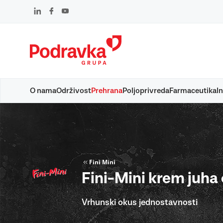
Skip
to
content
O nama
Održivost
Prehrana
Poljoprivreda
Farmaceutika
In
Fini Mini
Fini-Mini krem juha 
Vrhunski okus jednostavnosti