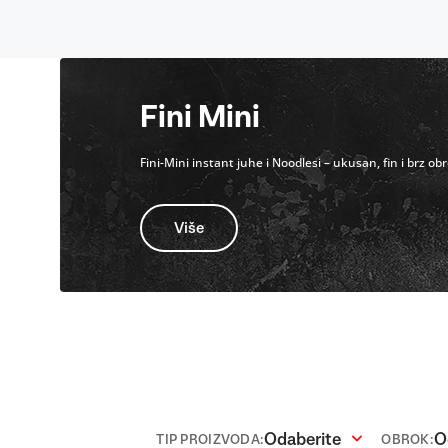
Fini Mini
Fini-Mini instant juhe i Noodlesi – ukusan, fin i brz 
Više
Odaberite
O
TIP PROIZVODA:
OBROK: