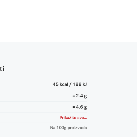
ti
45 kcal / 188 kJ
= 2.4 g
= 4.6 g
Prikažite sve...
Na 100g proizvoda