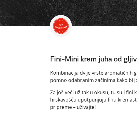
Fini-Mini krem juha od glji
Kombinacija dvije vrste aromatičnih g
pomno odabranim začinima kako bi još 
Za još veći užitak u okusu, tu su i fi
hrskavošću upotpunjuju finu kremastu
pripreme – uživajte!