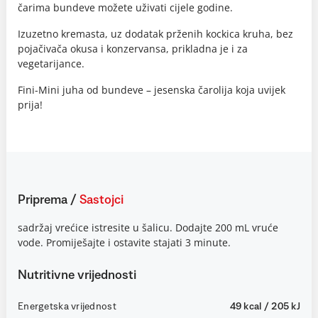
čarima bundeve možete uživati cijele godine.
Izuzetno kremasta, uz dodatak prženih kockica kruha, bez
pojačivača okusa i konzervansa, prikladna je i za
vegetarijance.
Fini-Mini juha od bundeve – jesenska čarolija koja uvijek
prija!
Priprema
/
Sastojci
sadržaj vrećice istresite u šalicu. Dodajte 200 mL vruće
vode. Promiješajte i ostavite stajati 3 minute.
Nutritivne vrijednosti
Energetska vrijednost
49 kcal / 205 kJ