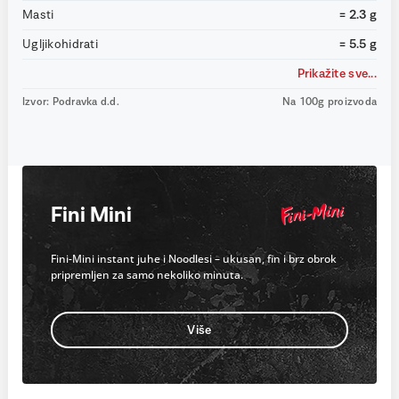
Masti
= 2.3 g
Ugljikohidrati
= 5.5 g
Prikažite sve...
Izvor: Podravka d.d.
Na 100g proizvoda
Fini Mini
Fini-Mini instant juhe i Noodlesi – ukusan, fin i brz obrok
pripremljen za samo nekoliko minuta.
Više