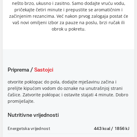
nešto brzo, ukusno i zasitno. Samo dodajte vruću vodu,
pričekajte četiri minute i prepustite se aromatičnim i
začinjenim rezancima. Već nakon prvog zalogaja postat će
vaš novi omiljeni izbor za pauze na poslu, brzi ručak ili
obrok u pokretu.
Priprema
/
Sastojci
otvorite poklopac do pola, dodajte mješavinu začina i
prelijte kipućom vodom do oznake na unutrašnjoj strani
čašice. Zatvorite poklopac i ostavite stajati 4 minute. Dobro
promiješajte.
Nutritivne vrijednosti
Energetska vrijednost
443 kcal / 1856 kJ