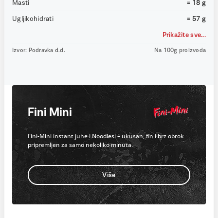
Masti
= 18 g
Ugljikohidrati
= 57 g
Prikažite sve...
Izvor: Podravka d.d.
Na 100g proizvoda
Fini Mini
Fini-Mini instant juhe i Noodlesi – ukusan, fin i brz obrok
pripremljen za samo nekoliko minuta.
Više